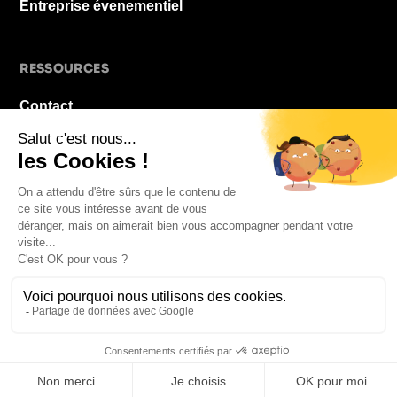
Entreprise évenementiel
RESSOURCES
Contact
À propos
Blog
FAQ
Mentions légales
© 2026 La Pause De Midi. Tous droits réservés.