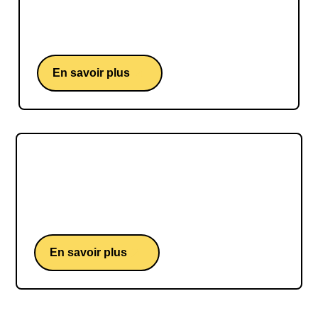
Franck Montagny
Une conférence d'un ancien pilote de Formule 1.
En savoir plus
Esteban Ocon
Esteban Ocon, une conférence d'un pilote de F1
français
En savoir plus