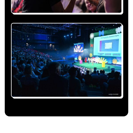
Nous nous occupons de
tout
Gestion du planning, échanges avec le
conférencier, coordination logistique : vous
êtes accompagné à chaque étape, sans perte
de temps ni complication.
Le conférencier vient à
vous