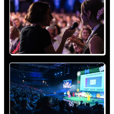
sous 24h
Expliquez-nous vos besoins, on vous répond
sous 24h avec une proposition
personnalisée, claire et adaptée à votre
événement et à vos contraintes.
Nous nous occupons de
tout
Gestion du planning, échanges avec le
conférencier, coordination logistique : vous
êtes accompagné à chaque étape, sans perte
de temps ni complication.