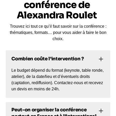
conférence de
Comment lire les inégalités salariales sans
Alexandra Roulet
simplifier le sujet ? Quelles conséquences l’IA
peut-elle avoir sur l’emploi et la productivité selon
les usages qui en sont faits ?
Trouvez ici tout ce qu’il faut savoir sur la conférence :
Dans un cadre de conférence, elle peut ainsi aider
thématiques, formats… pour vous aider à faire le bon
un public professionnel à prendre du recul, à mieux
choix.
comprendre un environnement mouvant et à sortir
d’une lecture purement réactive de l’actualité
économique. Son apport ne se limite pas à
Combien coûte l’intervention ?
l’analyse macroéconomique. Il permet aussi de
réfléchir à la manière dont les entreprises recrutent,
Le budget dépend du format (keynote, table ronde,
atelier), de la date/lieu et d’éventuels droits
fidélisent, s’adaptent et arbitrent dans un contexte
(captation, rediffusion). Contactez-nous et recevez
où les questions de travail, de compétences et de
un devis en moins de 24h.
performance deviennent de plus en plus
stratégiques. Une page Alexandra Roulet
conférence trouve donc toute sa légitimité sur des
sujets liés à l’emploi, à la compétitivité, à la
Peut-on organiser la conférence
transformation du travail et aux politiques