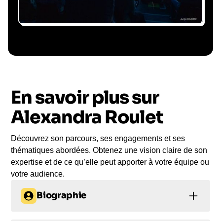
Le conférencier vient à
vous
En savoir plus sur
Le jour de la conférence, l’intervenant se
rend sur votre évènement pour une prise de
Alexandra Roulet
parole impactante, engageante et sur-mesure
pour votre audience.
Découvrez son parcours, ses engagements et ses
thématiques abordées. Obtenez une vision claire de son
expertise et de ce qu’elle peut apporter à votre équipe ou
votre audience.
Biographie
La recherche Alexandra Roulet conférence renvoie