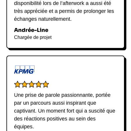
disponibilité lors de l’afterwork a aussi été
Alexandra Roulet est professeure associée
très appréciée et a permis de prolonger les
d’économie à l’INSEAD. Elle est également
échanges naturellement.
chercheuse affiliée au CEPR et membre du
Conseil d’analyse économique. Son parcours
Andrée-Line
académique contribue à la solidité de sa parole :
Chargée de projet
ancienne élève de l’École normale supérieure à
Paris, passée par l’École d’économie de Paris, elle
a soutenu son doctorat en économie à Harvard en
2017. Cette trajectoire internationale, combinée à
un ancrage fort dans les réalités françaises, lui
permet d’intervenir avec une vraie profondeur sur
les grands sujets de politique économique,
d’emploi et de transformation du travail.
Une prise de parole passionnante, portée
par un parcours aussi inspirant que
Un parcours entre
captivant. Un moment fort qui a suscité que
recherche de haut
des réactions positives au sein des
équipes.
niveau et action