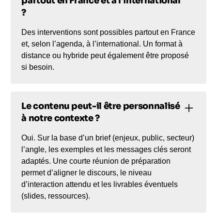
partout en France et à l’international
publiques, avec un angle résolument sérieux,
?
accessible et orienté décision.
Des interventions sont possibles partout en France
et, selon l’agenda, à l’international. Un format à
distance ou hybride peut également être proposé
si besoin.
Le contenu peut-il être personnalisé
à notre contexte ?
Oui. Sur la base d’un brief (enjeux, public, secteur)
l’angle, les exemples et les messages clés seront
adaptés. Une courte réunion de préparation
permet d’aligner le discours, le niveau
d’interaction attendu et les livrables éventuels
(slides, ressources).