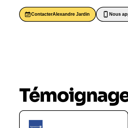
Contacter
Alexandre Jardin
Nous ap
0652698
Témoignag