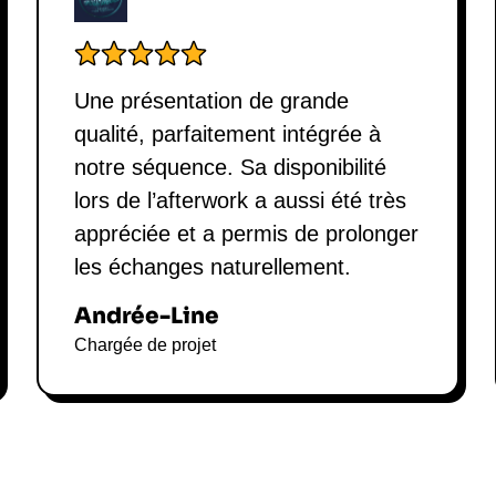
Créativité et
l'action
Une présentation de grande
Alexandre Jardin prône une approc
qualité, parfaitement intégrée à
engagement. Sa philosophie repose s
de tremplin pour l'action sociale.
notre séquence. Sa disponibilité
humaines, il utilise des techniques
lors de l’afterwork a aussi été très
Ses leçons business se concentrent
appréciée et a permis de prolonger
collaboration, des valeurs fondam
les échanges naturellement.
améliorer sa
performance
et sa
m
En intégrant des éléments de storyt
Andrée-Line
perspective innovante sur la maniè
Chargée de projet
s'adapter aux défis contemporains
en récits captivants permet aux é
impact au sein de l'organisation.
Alexandre Jard