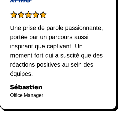
 Humanisme au cœur de
Une prise de parole passionnante,
he unique qui allie créativité, humanisme et
portée par un parcours aussi
ur l'idée que la littérature et l'art peuvent servir
 En tant qu'expert en communication et en relations
inspirant que captivant. Un
 narratives pour inspirer et motiver les équipes.
moment fort qui a suscité que des
 sur l'importance de l'écoute et de la
réactions positives au sein des
entales pour toute entreprise cherchant à
équipes.
otivation
interne.
elling dans ses interventions, il offre une
Sébastien
re dont les entreprises peuvent se réinventer et
Office Manager
. Sa capacité à transformer des idées abstraites
quipes de mieux comprendre leur rôle et leur
in Conférencier :