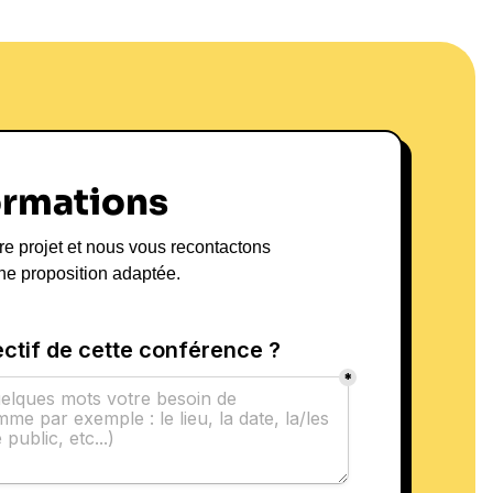
 Performance
dre Jardin se spécialise dans des thématiques
ation
et la gestion de la pression. Ses
pporter des solutions concrètes aux défis que
'hui. Il aborde les sujets avec un regard critique,
ormations
vatrices qui favorisent la créativité et
re projet et nous vous recontactons
cluent des conférences, des ateliers interactifs et
ne proposition adaptée.
ts secteurs, allant des entreprises privées aux
ces d'un partenariat avec Alexandre Jardin incluent
ynamique d'équipe, une meilleure gestion des
ulture d'entreprise.
Jardin peut transformer votre organisation,
érence
avec lui.