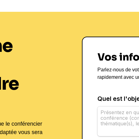
Inspiration et
d'Entreprise
En tant que
conférencier
, Alexan
telles que le
leadership
, la
motiv
ne
interventions sont conçues pour a
rencontrent les entreprises aujourd
Vos inf
tout en proposant des approches no
l'engagement des équipes.
Parlez-nous de vot
re
Les formats de ses interventions in
rapidement avec u
des séminaires, adaptés à différen
institutions publiques. Les bénéfi
une amélioration tangible de la d
conflits et un renforcement de la c
Pour découvrir comment Alexandre 
n’hésitez pas à
réserver une conf
ue le conférencier
adaptée vous sera