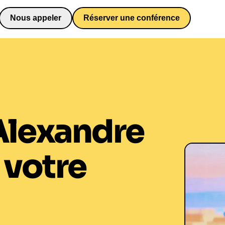
Nous appeler
Réserver une conférence
0652698481
Alexandre
 votre