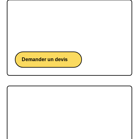
Nathalie Dechy
Nathalie Dechy, la championne de tennis
française au parcours impressionnant qui a su
méler persévérance, ambition et détermination.
Demander un devis
Julien Chorier
Julien Chorier, un ultra-traileur français d'une
détermination sans faille, capable de repousser
toutes les limites du possible pour atteindre ses
objectifs.