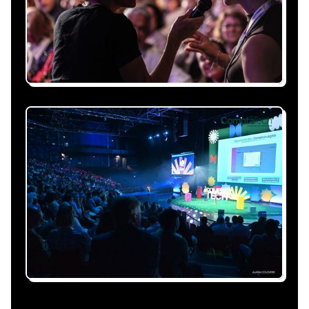
personnalisée, claire et adaptée à votre
événement et à vos contraintes.
Nous nous occupons de
tout
Gestion du planning, échanges avec le
conférencier, coordination logistique : vous
êtes accompagné à chaque étape, sans perte
de temps ni complication.