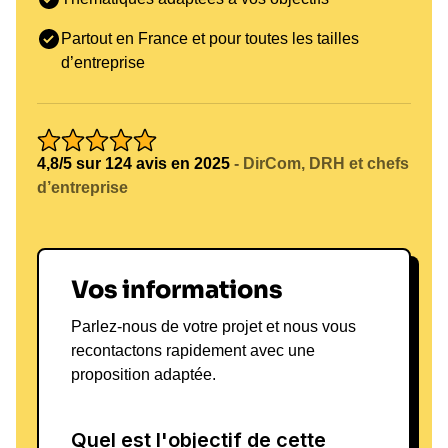
à sortir de leur zone de confort et à embrasser le
changement. Ses projets futurs incluent le
Partout en France et pour toutes les tailles
d’entreprise
développement de programmes de coaching pour
les jeunes athlètes et des collaborations avec des
entreprises souhaitant améliorer leur dynamique
d’équipe.
Contactez-nous
pour explorer comment
l’impact d'Arthur peut bénéficier à votre
4,8/5 sur 124 avis en 2025
- DirCom, DRH et chefs
d’entreprise
organisation.
Vos informations
Parlez-nous de votre projet et nous vous
recontactons rapidement avec une
proposition adaptée.