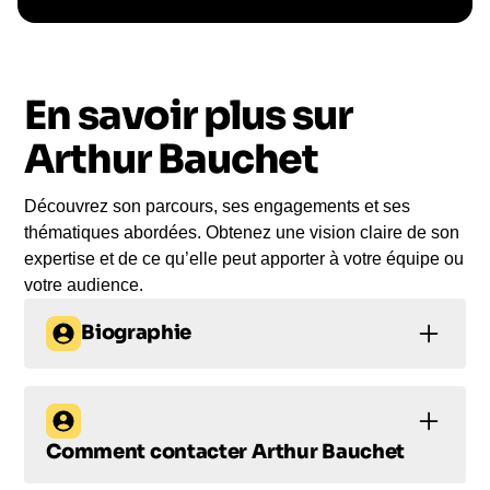
Le conférencier vient à
vous
En savoir plus sur
Le jour de la conférence, l’intervenant se
rend sur votre évènement pour une prise de
Arthur Bauchet
parole impactante, engageante et sur-mesure
pour votre audience.
Découvrez son parcours, ses engagements et ses
thématiques abordées. Obtenez une vision claire de son
expertise et de ce qu’elle peut apporter à votre équipe ou
votre audience.
Biographie
Arthur Bauchet : Un
champion du monde
Comment contacter
Arthur Bauchet
au service de