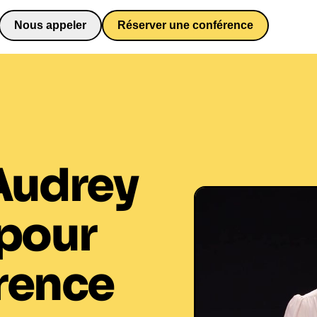
Nous appeler
Réserver une conférence
0652698481
Audrey
pour
rence