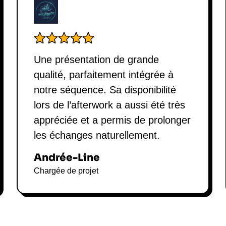
La méthode Aud
de vous mettre en relation rapidem
qualité.
engagement for
durable et l'in
Une présentation de grande
Audrey Bourolleau adopte une appr
qualité, parfaitement intégrée à
lobbying et entrepreneuriat. Sa phi
notre séquence. Sa disponibilité
évoluer pour répondre aux défis c
lors de l’afterwork a aussi été très
l'éducation et de la formation pou
appréciée et a permis de prolonger
Grâce à son initiative Hectar, el
agricoles, mais aussi sensibiliser 
les échanges naturellement.
Les leçons business qu'elle promeu
Andrée-Line
l'engagement communautaire. Aud
Chargée de projet
créer des synergies entre les diff
agriculture responsable et perfor
Audrey Bouroll