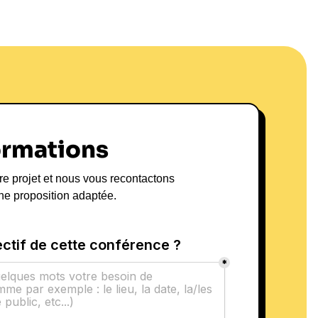
performance au
riculture
 Bourolleau partage son expertise sur des
dership
, la
motivation
et la gestion de la pression
à. Ses interventions, adaptées à divers formats
), sont particulièrement appréciées par les
ouhaitant améliorer leur performance et leur
ormations
 comme l'importance de l'engagement des équipes,
t les meilleures pratiques pour naviguer dans un
re projet et nous vous recontactons
urs cibles incluent l'agriculture,
ne proposition adaptée.
ment durable. Les bénéfices en termes de retour
ificatifs, avec une augmentation de la productivité
. Pour les entreprises souhaitant bénéficier de son
ver une conférence avec Audrey Bourolleau
.
y Bourolleau :