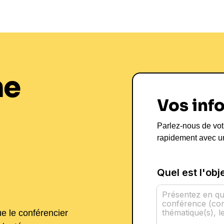
Leadership et 
service de l'ag
En tant que
conférencier
, Audrey
thématiques clés telles que le
lea
dans le secteur agricole et au-del
ne
(ateliers, conférences, séminaires
entreprises et les organisations s
Vos inf
stratégie. Elle aborde des sujets
la nécessité d'une vision claire e
Parlez-nous de vot
environnement changeant. Les secte
rapidement avec u
l'agroalimentaire et le développe
sur investissement (ROI) sont sign
et de la satisfaction des employés
expertise, il est possible de
Réser
L'impact Audre
ue le conférencier