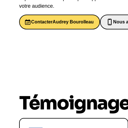
votre audience.
Contacter
Audrey Bourolleau
Nous a
06526
Témoignag