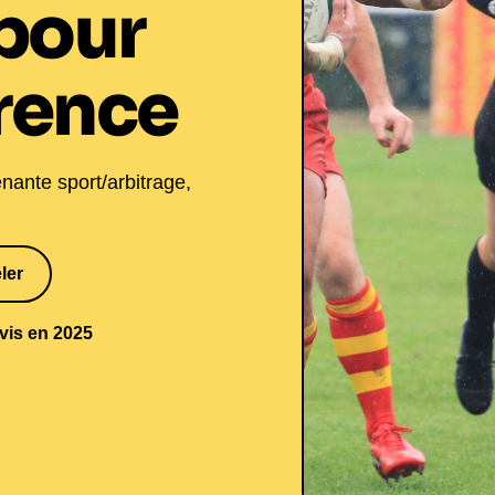
pour
rence
nante sport/arbitrage,
ler
5 18
avis en 2025