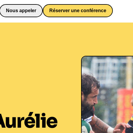
Nous appeler
Réserver une conférence
0652698481
Aurélie