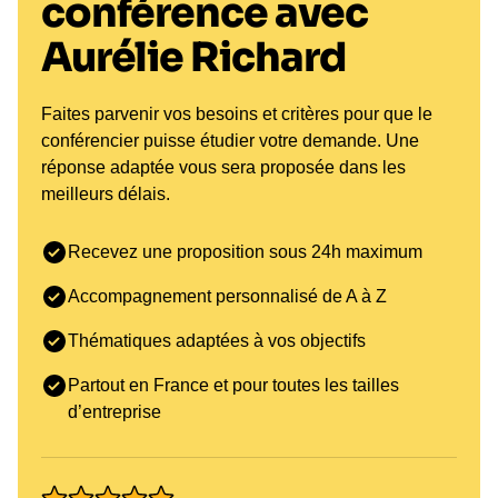
conférence avec
carrière de skieuse. Elle offre des formats variés,
allant des conférences de motivation aux ateliers
Aurélie Richard
interactifs, adaptés à divers secteurs tels que le
sport, l'éducation, et l'entreprise. Les bénéfices en
Faites parvenir vos besoins et critères pour que le
termes de retour sur investissement (ROI) incluent
conférencier puisse étudier votre demande. Une
une amélioration de la cohésion d'équipe, une
réponse adaptée vous sera proposée dans les
augmentation de la productivité et une meilleure
meilleurs délais.
gestion du stress au travail. Les entreprises
peuvent bénéficier d'une culture d'entreprise
Recevez une proposition sous 24h maximum
renforcée, où chaque membre est encouragé à
atteindre son plein potentiel. Pour ceux qui
Accompagnement personnalisé de A à Z
souhaitent transformer leurs équipes, il est possible
de
réserver une conférence avec Aurélie
Thématiques adaptées à vos objectifs
Richard
dès aujourd'hui.
Partout en France et pour toutes les tailles
d’entreprise
L'impact Aurélie Richard :
Transformer les équipes par
l'Inspiration