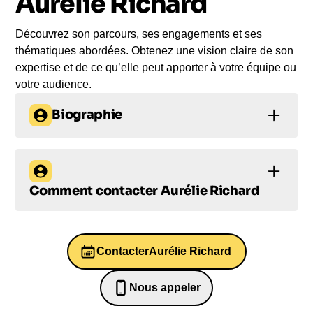
Aurélie Richard
parole impactante, engageante et sur-mesure
pour votre audience.
Découvrez son parcours, ses engagements et ses
thématiques abordées. Obtenez une vision claire de son
expertise et de ce qu’elle peut apporter à votre équipe ou
votre audience.
Biographie
Aurélie Richard :
L'Étoile Montante du
Comment contacter
Aurélie Richard
Ski Alpin Handisport
Comment
Ski Alpin Handisport : 18 ans
contacter Aurélie
d'excellence et 2 médailles
Contacter
Aurélie Richard
mondiales
Richard ?
Nous appeler
Née le 15 juin 2005 à Gap, en France, Aurélie
0652698481