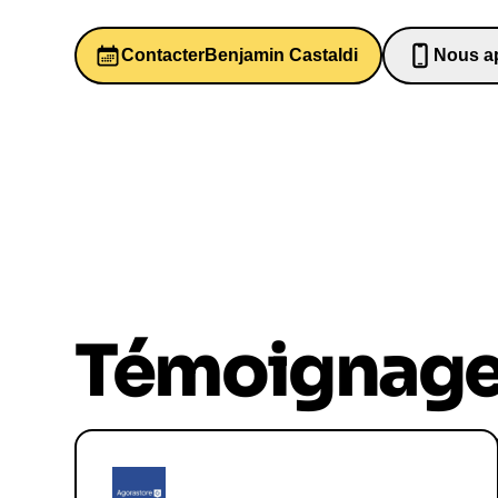
Contacter
Benjamin Castaldi
Nous a
065269
Témoignag