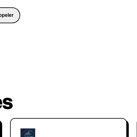
expérience.
ppeler
8481
es