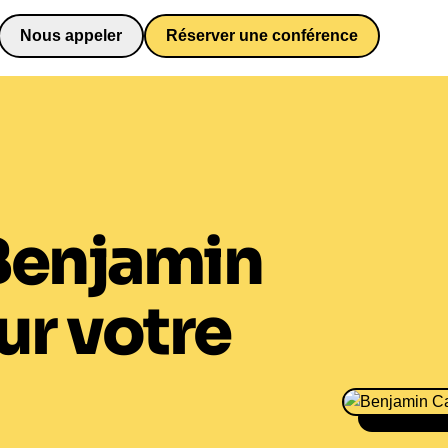
Nous appeler
Réserver une conférence
0652698481
Benjamin
ur votre