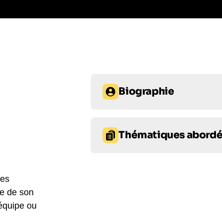
Biographie
Benjamin Castaldi, l'animateur em
disponible pour une conférence i
Thématiques abord
le monde de la télévision et de la 
grâce à sa personnalité charismat
Prise de décision
Leader
animé des émissions phares telles 
chroniqueur dans l'émission Touc
ses
Bien-être au travail et QVT
autobiographie, Pour l'instant to
re de son
de son parcours. Profitez de cette
 équipe ou
à votre événement et faire profiter