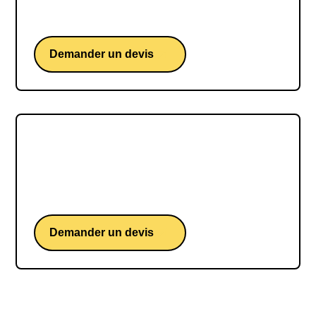
Une conférence du cofondateur et CEO de
Lemlist
Demander un devis
Alice Lhabouz
Alice Lhabouz, une conférence de la fondatrice
de Trecento AM et membre du jury de QVEMA.
Demander un devis