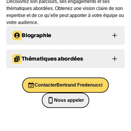
Découvrez son parcours, ses engagements et ses
thématiques abordées. Obtenez une vision claire de son
expertise et de ce qu’elle peut apporter à votre équipe ou
votre audience.
Biographie
Bertrand Fredenucci, un entrepreneur et
conférencier de renommée internationale, a connu
Thématiques abordées
un début de carrière fulgurant en tant que
consultant chez Bain & Company après être
Entrepreneuriat
Leadership
diplômé de l’Ecole Polytechnique. Depuis, il a
fondé plusieurs entreprises à succès, dont l’agence
Contacter
Bertrand Fredenucci
Innovation
Bien-être au travail et QVT
de développement de commerce en ligne Baobaz,
qui a connu une croissance spectaculaire sous sa
Prise de parole en public et éloquence
Nous appeler
direction. En tant que co-fondateur de BTwinz
0652698481
Ventures, une société Holding novatrice dans
l’investissement numérique, Fredenucci est
convaincu que les opportunités de l’industrie sont