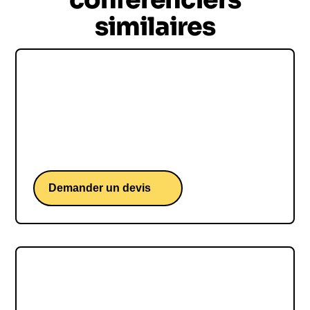
similaires
Jean-Charles Samuelian-
Werve
Une conférence de l'entrepreneur, cofondateur et
CEO d'Alan.
Demander un devis
Guillaume Moubeche