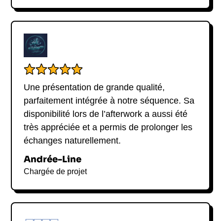
Que ce soit pour un
séminaire d’entreprise
, une
intervention dans une grande école
, un
événement de leadership
ou un
atelier de prise
de parole
, nous vous accompagnons dans
l’organisation de votre projet.
Pour toute
demande de contact avec Bertrand
Perier
, remplissez le formulaire ci-dessous ou
Une présentation de grande qualité,
contactez-nous directement. Nous reviendrons vers
parfaitement intégrée à notre séquence. Sa
vous rapidement avec les informations nécessaires
(disponibilités, tarifs, formats…
disponibilité lors de l’afterwork a aussi été
très appréciée et a permis de prolonger les
échanges naturellement.
Andrée-Line
Chargée de projet