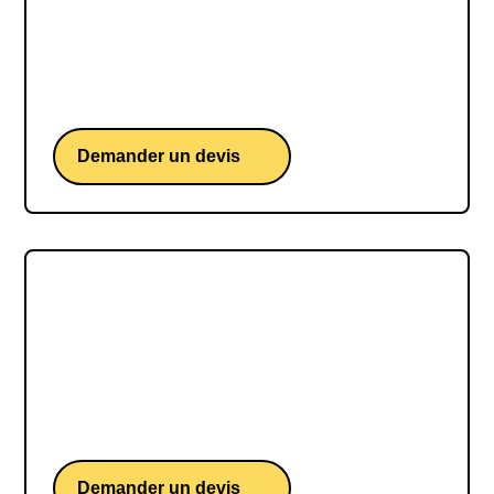
Laurent Luyat
Laurent Luyat, une conférence du présentateur
du Tour de France, de Roland-Garros et des Jeux
Olympiques.
Demander un devis
Alice MODOLO
Alice Modolo, chirurgien-dentiste et nageuse en
apnée italienne, défie les profondeurs et
repousse les limites de son corps avec une grâce
inégalée.
Demander un devis