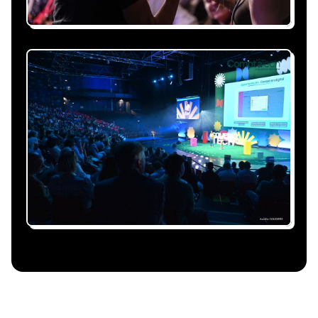
Nous nous occupons de
tout
Gestion du planning, échanges avec le
conférencier, coordination logistique : vous
êtes accompagné à chaque étape, sans perte
de temps ni complication.
Le conférencier vient à
vous