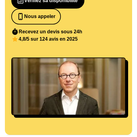
Vérifiez sa disponibilité
Nous appeler
0652698481
Recevez un devis sous 24h
4,8/5 sur 124 avis en 2025
© Samuel Boivin/SP