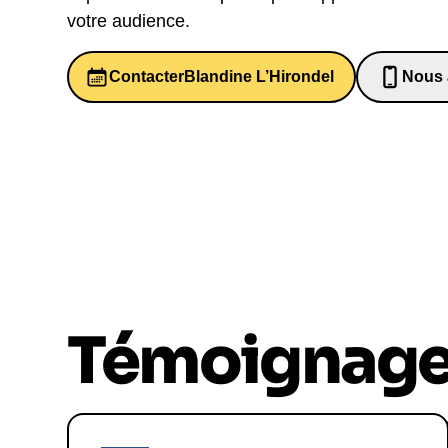
votre audience.
Contacter
Blandine L’Hirondel
Nous 
06526
Témoignag