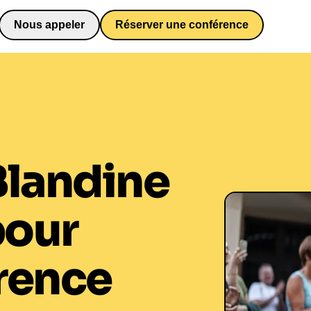
Nous appeler
Réserver une conférence
0652698481
Blandine
pour
rence