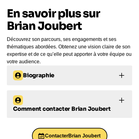
En savoir plus sur
Le jour de la conférence, l’intervenant se
rend sur votre évènement pour une prise de
Brian Joubert
parole impactante, engageante et sur-mesure
pour votre audience.
Découvrez son parcours, ses engagements et ses
thématiques abordées. Obtenez une vision claire de son
expertise et de ce qu’elle peut apporter à votre équipe ou
votre audience.
Biographie
Brian Joubert : Maître
du Patinage Artistique
Comment contacter
Brian Joubert
et Conférencier
Comment
Inspirant
contacter Brian
Contacter
Brian Joubert