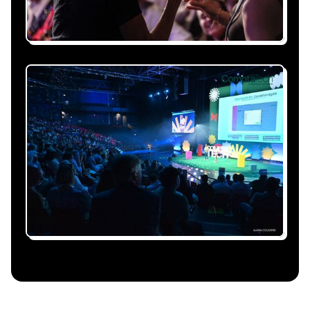
Nous nous occupons de
tout
Gestion du planning, échanges avec le
conférencier, coordination logistique : vous
êtes accompagné à chaque étape, sans perte
de temps ni complication.
Le conférencier vient à
vous