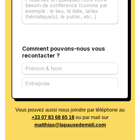
approche centrée sur la passion et la
détermination. En partageant son expérience, il
encourage les professionnels à adopter une
attitude proactive face aux défis. Brian croit
fermement que chaque obstacle peut devenir une
opportunité d'apprentissage et de croissance, tant
pour les individus que pour les équipes.
Actuellement, il s'engage dans divers projets,
notamment des programmes de mentorat pour les
jeunes athlètes et des interventions en entreprise
pour promouvoir une culture de la performance.
Brian Joubert continue d'inspirer par son parcours,
prouvant que le succès est le résultat d'un travail
acharné, d'une passion indéfectible et d'une
Vous pouvez aussi nous joindre par téléphone au
résilience à toute épreuve.
+33 07 83 68 65 18
ou par mail sur
Pour découvrir comment Brian peut aider votre
matthias@lapausedemidi.com
entreprise à atteindre de nouveaux sommets,
n'hésitez pas à
réserver une conférence
dès