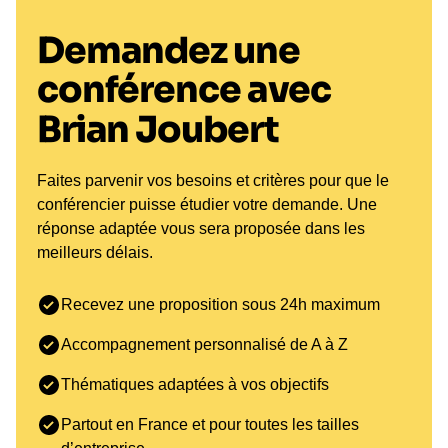
leurs rêves, peu importe les obstacles rencontrés.
Demandez une
Brian Joubert Conférencier :
conférence avec
Expert en Performance et
Leadership
Brian Joubert
En tant que **conférencier**, Brian Joubert partage
son expertise en matière de **leadership**, de
Faites parvenir vos besoins et critères pour que le
**motivation** et de **gestion de la pression**. Ses
conférencier puisse étudier votre demande. Une
interventions sont conçues pour inspirer les
réponse adaptée vous sera proposée dans les
équipes et les entreprises à exceller dans leur
meilleurs délais.
domaine. Il aborde des thématiques variées, telles
que la performance en milieu concurrentiel,
Recevez une proposition sous 24h maximum
l'importance de la cohésion d'équipe et les
stratégies pour surmonter les échecs.
Accompagnement personnalisé de A à Z
Les formats de ses interventions incluent des
Thématiques adaptées à vos objectifs
conférences, des ateliers interactifs et des séances
de coaching, s'adaptant aux besoins spécifiques
Partout en France et pour toutes les tailles
de chaque entreprise. Que ce soit pour des