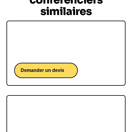
similaires
Maurice Levy
Maurice Levy, une conférence de l'ex PDG de
Publicis Groupe.
Demander un devis
Idriss Aberkane
Idriss Aberkane, une conférence d'un docteur en
neurosciences cognitives.