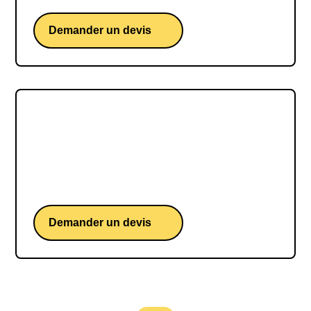
Demander un devis
Emmanuelle Charpentier
Une conférence de Emmanuelle Charpentier,
chercheuse et intervenante sur innovation
scientifique et responsabilité
Demander un devis