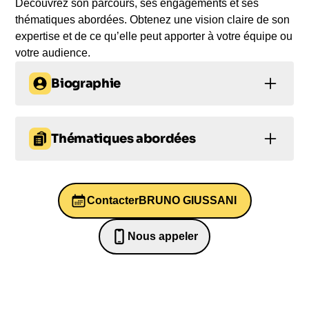
Découvrez son parcours, ses engagements et ses
thématiques abordées. Obtenez une vision claire de son
expertise et de ce qu’elle peut apporter à votre équipe ou
votre audience.
Biographie
Bruno Giussani, expert en innovation
technologique et curateur d'idées, dirige TED en
Thématiques abordées
Europe, propageant la puissance des grandes
idées pour changer le monde. Fondateur de Tinext
Innovation
Economie
Leadership
et membre du conseil d'administration de Tinext, il
conseille des entreprises et des organisations
Contacter
BRUNO GIUSSANI
Technologie
Communication
publiques. Auteur récompensé et contributeur de
renom, il écrit sur l'actualité, la technologie et
Nous appeler
l'innovation pour des publications prestigieuses
0652698481
telles que The New York Times, le Wall Street
Journal Europe et l'Economist. Knight Fellow à
l'Université de Stanford, il est reconnu par Wired