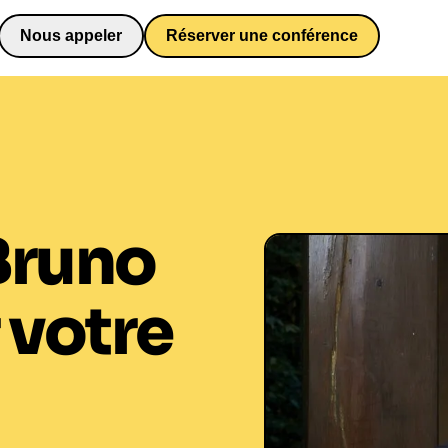
Nous appeler
Réserver une conférence
0652698481
Bruno
 votre