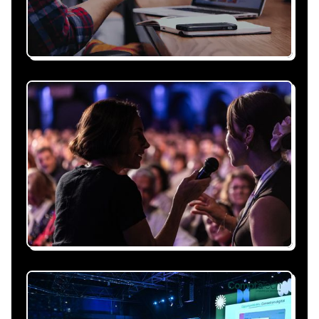
Recevez une proposition
sous 24h
Expliquez-nous vos besoins, on vous répond
sous 24h avec une proposition
personnalisée, claire et adaptée à votre
événement et à vos contraintes.
Nous nous occupons de
tout