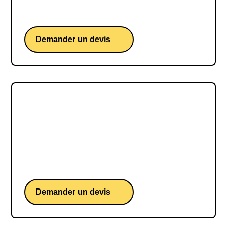
française au parcours impressionnant qui a su
méler persévérance, ambition et détermination.
Demander un devis
Julien Chorier
Julien Chorier, un ultra-traileur français d'une
détermination sans faille, capable de repousser
toutes les limites du possible pour atteindre ses
objectifs.
Demander un devis