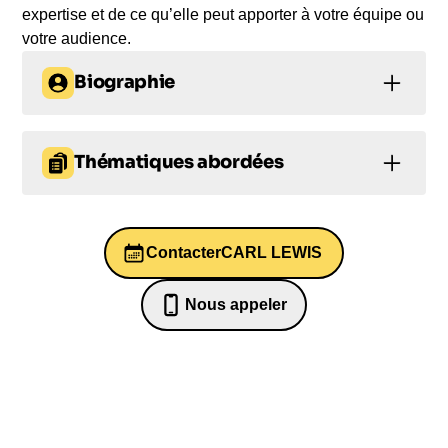
expertise et de ce qu’elle peut apporter à votre équipe ou
votre audience.
Biographie
Carl Lewis, l'un des plus grands athlètes de tous
les temps, a remporté neuf médailles d'or
Thématiques abordées
olympiques et fait partie de cinq équipes
olympiques américaines. En plus de ses
Sommeil
Motivation
Leadership
prouesses sportives, Carl est très engagé dans des
causes qui lui tiennent à cœur, telles que la famille,
Contacter
CARL LEWIS
Leadership
Gestion de crises
la jeunesse, l'éducation, le bien-être et la santé
physique. Depuis sa retraite en 1997, il a créé sa
Nous appeler
fondation caritative, la « Carl Lewis Foundation »,
07 82 68 65 18
pour soutenir des organisations telles que « Best
Buddies » et les Ronald McDonald House
Charities. Il est également ambassadeur des
Nations Unies pour l'Organisation pour