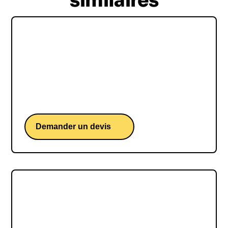
similaires
Olivier Krumbholz
Olivier Krumbholz, l'entraîneur de handball
légendaire, connu pour son esprit passionné, son
approche stratégique minutieuse et sa
détermination à réussir.
Demander un devis
Nathalie Dechy
Nathalie Dechy, la championne de tennis