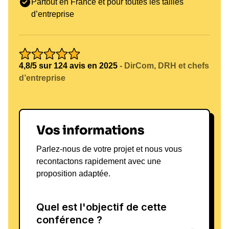
Partout en France et pour toutes les tailles
Rituels d’équipe simples pour ancrer les
d’entreprise
comportements attendus.
Communication
Data
Cadres de décision adaptés aux informations
partielles.
4,8/5 sur 124 avis en 2025
- DirCom, DRH et chefs
d’entreprise
Feedbacks courts, respectueux et orientés
progrès.
Plans de reprise pour gérer les bascules.
Vos informations
Bon à savoir
Parlez-nous de votre projet et nous vous
recontactons rapidement avec une
Chaque Céline Lafontaine conférence en
proposition adaptée.
entreprise est préparée sur brief (public, objectifs,
contraintes) et peut intégrer un temps de Q&A. Des
formats atelier ou visio sont possibles pour
prolonger la keynote. La logistique reste classique