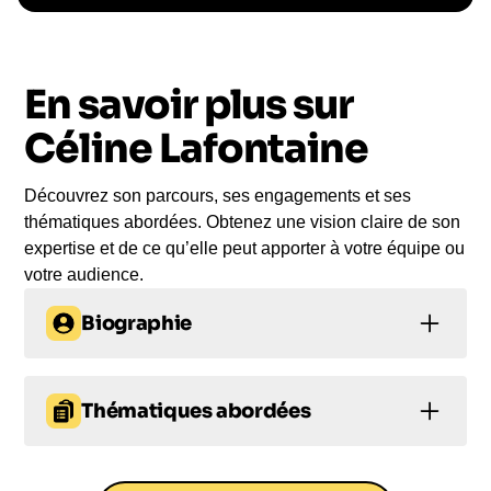
Le conférencier vient à
vous
En savoir plus sur
Le jour de la conférence, l’intervenant se
rend sur votre évènement pour une prise de
Céline Lafontaine
parole impactante, engageante et sur-mesure
pour votre audience.
Découvrez son parcours, ses engagements et ses
thématiques abordées. Obtenez une vision claire de son
expertise et de ce qu’elle peut apporter à votre équipe ou
votre audience.
Biographie
À propos de
Thématiques abordées
Céline Lafontaine
Technologies et
Sociologue, attentive aux rapports entre