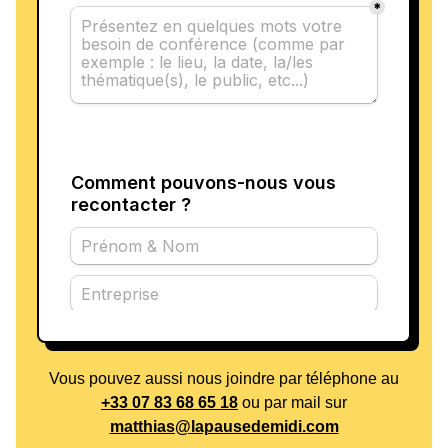
et compatible avec la plupart des salles.
Formats & logistique
Conférence
—
Durée
: 30–90 min |
Public
:
Comex, managers, équipes |
Pré‑requis
:
Micro HF/col, écran ou vidéoprojecteur,
sonorisation, clicker
Atelier
—
Durée
: 1/2 j – 1 j |
Public
:
Managers, équipes projet, commerciaux |
Pré‑requis
: Salle modulable, paperboard,
fournitures (post‑it), possibilité visio
Keynote + Q&A
—
Durée
: 45–75 min |
Vous pouvez aussi nous joindre par téléphone au
Public
: Tous collaborateurs, conventions,
+33 07 83 68 65 18
ou par mail sur
séminaires |
Pré‑requis
: Idem conférence +
matthias@lapausedemidi.com
micro Q&A / captation optionnelle