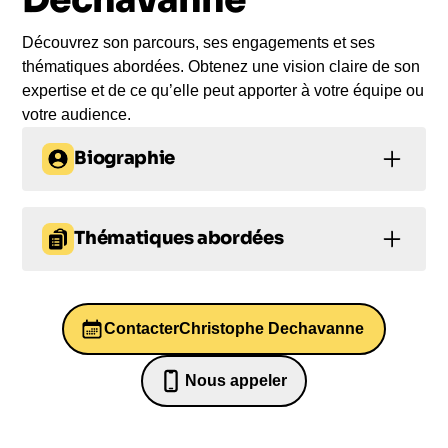
Découvrez son parcours, ses engagements et ses
thématiques abordées. Obtenez une vision claire de son
expertise et de ce qu’elle peut apporter à votre équipe ou
votre audience.
Biographie
Christophe Dechavanne : journaliste, animateur,
producteur et acteur français. C'est un homme qui a
Thématiques abordées
su se tailler une place de choix dans le monde des
médias grâce à sa personnalité dynamique et
Prise de décision
Leadership
conviviale. Il a fait ses débuts à la radio dans les
années 80 avant de faire ses premiers pas à la
Contacter
Christophe Dechavanne
Management
télévision en 1983. Depuis, il a enchaîné les
succès avec des émissions marquantes telles que
Prise de parole en public et éloquence
Nous appeler
Ciel mon mardi?!, Coucou, c'est nous?!, La Ferme
07 82 68 65 18
Motivation
Célébrités, La Roue de la fortune, Une Famille en