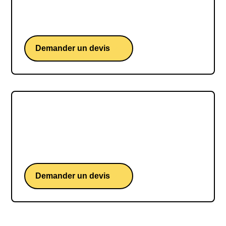
Sam GOODCHILD, une conférence d'un skipper
britannique iconique du Vendée Globe
Demander un devis
Benjamin FERRÉ
Benjamin FERRÉ, une conférence d'un skipper
français iconique du Vendée Globe
Demander un devis