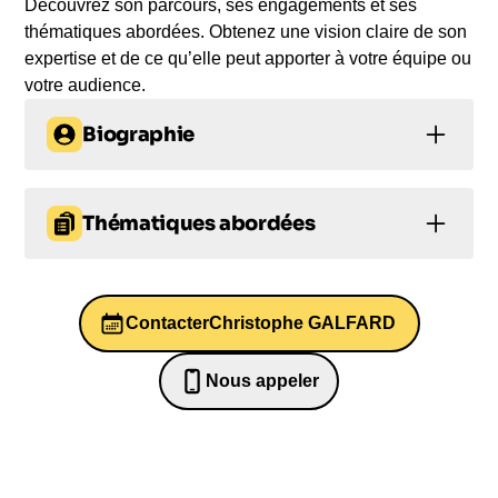
Découvrez son parcours, ses engagements et ses
thématiques abordées. Obtenez une vision claire de son
expertise et de ce qu’elle peut apporter à votre équipe ou
votre audience.
Biographie
Christophe Galfard : le physicien passionné qui
démocratise la science
Thématiques abordées
Christophe Galfard, ancien élève de l'Ecole
Prise de décision
Innovation
Centrale Paris et docteur en physique théorique de
l'Université de Cambridge, a rédigé sa thèse sous
Contacter
Christophe GALFARD
Leadership
la direction du célèbre astrophysicien Stephen
Hawking. Guidé par une volonté de rendre la
Prise de parole en public et éloquence
Nous appeler
science accessible à tous, il a co-écrit avec
0652698481
Prise de parole en public et éloquence
Hawking le best-seller pour enfants « Georges et
les secrets de l’univers », traduit en plus de 35
langues.