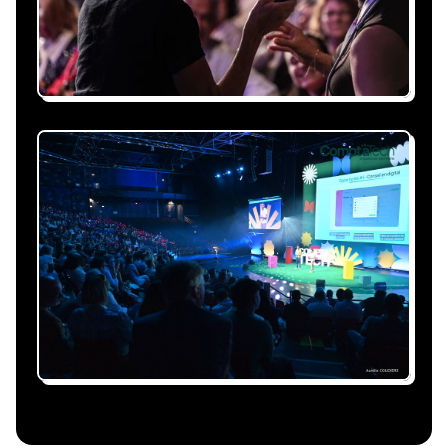
événement et à vos contraintes.
Nous nous occupons de
tout
Gestion du planning, échanges avec le
conférencier, coordination logistique : vous
êtes accompagné à chaque étape, sans perte
de temps ni complication.
Le conférencier vient à