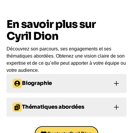
vous
En savoir plus sur
Le jour de la conférence, l’intervenant se
rend sur votre évènement pour une prise de
Cyril Dion
parole impactante, engageante et sur-mesure
pour votre audience.
Découvrez son parcours, ses engagements et ses
thématiques abordées. Obtenez une vision claire de son
expertise et de ce qu’elle peut apporter à votre équipe ou
votre audience.
Biographie
Cyril Dion
est un
auteur, réalisateur et militant
écologiste
français, cofondateur du mouvement
Thématiques abordées
Colibris aux côtés de Pierre Rabhi. Il est connu du
Thématiques de conférence
grand public pour le succès mondial de son film
«
Demain »
proposées :
, co-réalisé avec Mélanie Laurent, qui a