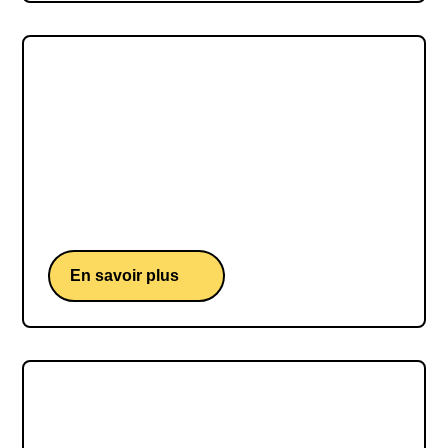
Lamya Essemlali
Présidente de Sea Shepherd France et
défenseure engagée des océans, partage son
expérience unique et ses clés pour inspirer
l’action et renforcer la cohésion autour de vos
projets.
En savoir plus
Claire Nouvian