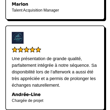
Marion
engagée
, un
événement culturel ou éducatif
, ou
un
forum citoyen
, notre agence vous accompagne
Talent Acquisition Manager
pour organiser sa venue.
Pour toute
demande de contact avec Cyril Dion
,
merci d’utiliser le formulaire ci-dessous ou de nous
écrire directement. Nous vous fournirons toutes les
informations nécessaires : thématiques abordées,
conditions d’intervention, agenda, formats
personnalisés.
Une présentation de grande qualité,
parfaitement intégrée à notre séquence. Sa
disponibilité lors de l’afterwork a aussi été
très appréciée et a permis de prolonger les
échanges naturellement.
Andrée-Line
Chargée de projet