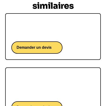
similaires
Loïs Boisson
Une conférence d'une étoile montante du tennis.
Demander un devis
Sam GOODCHILD
Sam GOODCHILD, une conférence d'un skipper
britannique iconique du Vendée Globe