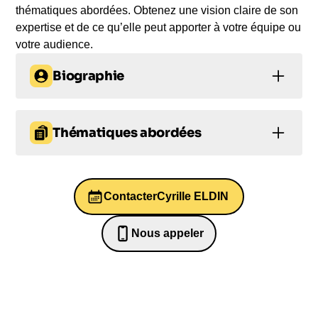
thématiques abordées. Obtenez une vision claire de son
expertise et de ce qu’elle peut apporter à votre équipe ou
votre audience.
Biographie
Découvrez la carrière impressionnante de Cyrille
Eldin chez Canal+, du chroniqueur dans La
Thématiques abordées
Matinale à l'animateur du Petit Journal. Comédien
reconnu, il a aussi joué dans de nombreux films,
Prise de décision
Leadership
téléfilms et pièces de théâtre. Ne manquez pas la
chance d'entendre ses anecdotes hilarantes et ses
Contacter
Cyrille ELDIN
Engagement au travail
échanges impertinents avec les politiques lors de
sa conférence captivante. Réservez dès
Engagement au travail
Nous appeler
maintenant Cyrille Eldin pour une expérience
0652698481
Prise de parole en public et éloquence
inoubliable.