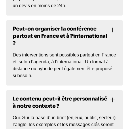
Un mémo opérationnel (structures de message,
un devis en moins de 24h.
check‑lists, grilles de décision) est remis pour
faciliter la mise en œuvre et la capitalisation.
Peut-on organiser la conférence
partout en France et à l’international
?
Des interventions sont possibles partout en France
et, selon l’agenda, à l’international. Un format à
distance ou hybride peut également être proposé
si besoin.
Le contenu peut-il être personnalisé
à notre contexte ?
Oui. Sur la base d’un brief (enjeux, public, secteur)
l’angle, les exemples et les messages clés seront