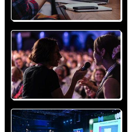
Recevez une proposition
sous 24h
Expliquez-nous vos besoins, on vous répond
sous 24h avec une proposition
personnalisée, claire et adaptée à votre
événement et à vos contraintes.
Nous nous occupons de
tout