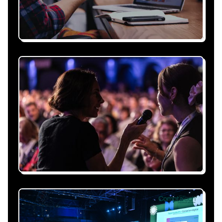
Recevez une proposition
sous 24h
Expliquez-nous vos besoins, on vous répond
sous 24h avec une proposition
personnalisée, claire et adaptée à votre
événement et à vos contraintes.
Nous nous occupons de
tout