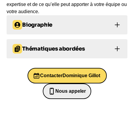
expertise et de ce qu’elle peut apporter à votre équipe ou
votre audience.
Biographie
Dominique Gillot est une figure politique engagée
et inspirante, qui a consacré sa carrière à
Thématiques abordées
promouvoir la diversité et l'inclusion. En tant
qu'ancienne députée, secrétaire d'État, maire et
Diversité et inclusion
sénatrice, elle a œuvré pour une société plus
égalitaire et a défendu la valeur de la culture
Contacter
Dominique Gillot
Ressources humaines
Leadership
partagée. Son rapport sur l'intelligence artificielle et
son expérience dans la Silicon Valley lui confèrent
Gestion du temps
Nous appeler
Santé mentale
une expertise unique, lui permettant d'offrir des
0652698481
réflexions éclairées sur les enjeux sociétaux liés à
la technologie. Ne ratez pas l'opportunité de
découvrir cette voix influente qui inspire le
changement.