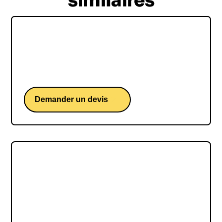
similaires
Frédéric Lopez
Frédéric Lopez, une conférence d'un animateur
TV et créateur de lien.
Demander un devis
Axel Alletru
Axel Alletru, une conférence d'un ex-champion
d’Europe de motocross aujourd'hui athlète
handisport