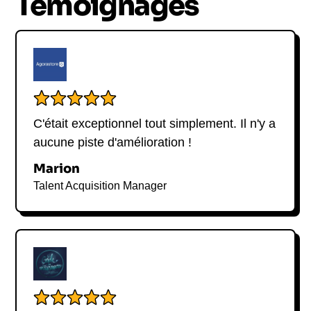
Témoignages
Avec une longue expérience dans le domaine, Elé
Asu saura apporter une réelle valeur ajoutée à vos
événements.
C'était exceptionnel tout simplement. Il n'y a
aucune piste d'amélioration !
Marion
Talent Acquisition Manager