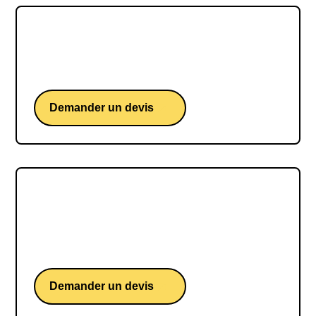
Loïs Boisson
Une conférence d'une étoile montante du tennis.
Demander un devis
Sam GOODCHILD
Sam GOODCHILD, une conférence d'un skipper
britannique iconique du Vendée Globe
Demander un devis