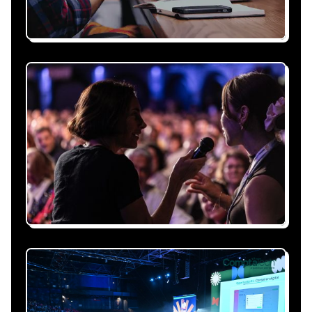
Recevez une proposition
sous 24h
Expliquez-nous vos besoins, on vous répond
sous 24h avec une proposition
personnalisée, claire et adaptée à votre
événement et à vos contraintes.
Nous nous occupons de
tout
Gestion du planning, échanges avec le