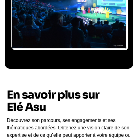
conférencier, coordination logistique : vous
êtes accompagné à chaque étape, sans perte
de temps ni complication.
Le conférencier vient à
vous
En savoir plus sur
Le jour de la conférence, l’intervenant se
rend sur votre évènement pour une prise de
Elé Asu
parole impactante, engageante et sur-mesure
pour votre audience.
Découvrez son parcours, ses engagements et ses
thématiques abordées. Obtenez une vision claire de son
expertise et de ce qu’elle peut apporter à votre équipe ou