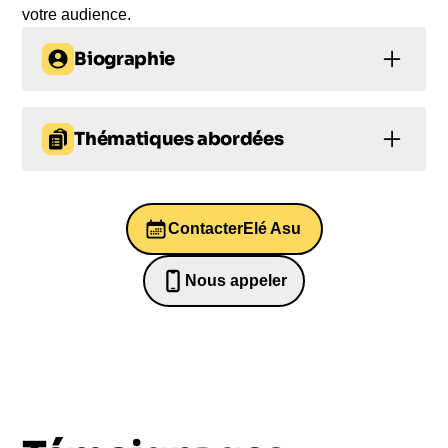
votre audience.
Biographie
Elé Asu, journaliste française née au Nigéria, est
une experte en modération de débats et de
Thématiques abordées
conventions d'entreprise.
Prise de décision
Leadership
Anciennement chroniqueuse et présentatrice pour
des émissions emblématiques comme "La
Contacter
Elé Asu
Leadership
Leadership
Matinale" et "Le Grand Journal", elle est
aujourd'hui une référence pour les acteurs tels que
Leadership
Nous appeler
la Banque Africaine de Développement, Google,
0652698481
Total, et bien d'autres. Depuis 2018, elle
accompagne également les entreprises dans leurs
problématiques de communication interne et de
relations médias.