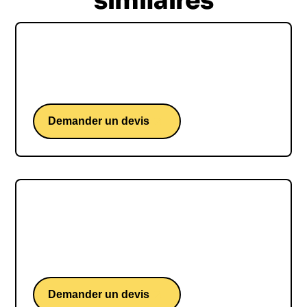
similaires
Loïs Boisson
Une conférence d'une étoile montante du tennis.
Demander un devis
Sam GOODCHILD
Sam GOODCHILD, une conférence d'un skipper
britannique iconique du Vendée Globe
Demander un devis