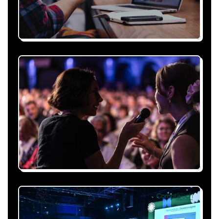
Recevez une proposition
sous 24h
Expliquez-nous vos besoins, on vous répond
sous 24h avec une proposition
personnalisée, claire et adaptée à votre
événement et à vos contraintes.
Nous nous occupons de
tout