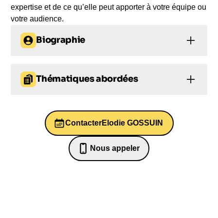
expertise et de ce qu’elle peut apporter à votre équipe ou
votre audience.
Biographie
Elodie Gossuin : reine de beauté, animatrice TV-
radio et infirmière
Thématiques abordées
Elodie Gossuin, ancienne Miss France et Miss
Prise de décision
Prise de décision
Europe, a su se réinventer après sa carrière dans
les concours de beauté et le mannequinat.
Contacter
Elodie GOSSUIN
Leadership
Gestion du temps
Chroniqueuse pour plusieurs émissions TV comme
"Un Max de services" ou "Touche pas à mon
Santé mentale
Nous appeler
poste", elle anime également des émissions radio
07 82 68 65 18
comme la matinale de RFM. Mais ce n'est pas tout,
Elodie Gossuin est également en reconversion
professionnelle : elle est en formation pour devenir
infirmière. Venez écouter son parcours captivant et