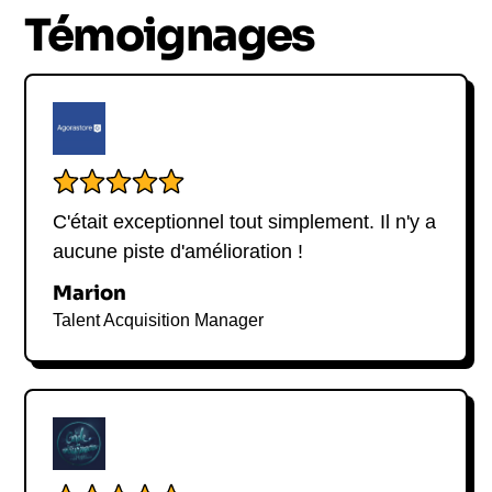
ses conseils pour se réinventer
Témoignages
professionnellement lors de sa prochaine
conférence.
C'était exceptionnel tout simplement. Il n'y a
aucune piste d'amélioration !
Marion
Talent Acquisition Manager