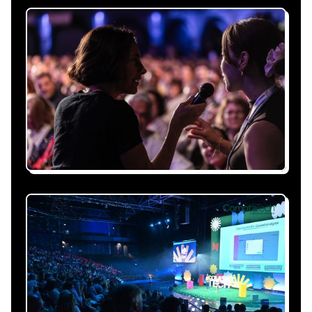
Recevez une proposition
sous 24h
Expliquez-nous vos besoins, on vous répond
sous 24h avec une proposition
personnalisée, claire et adaptée à votre
événement et à vos contraintes.
Nous nous occupons de
tout
Gestion du planning, échanges avec le
conférencier, coordination logistique : vous
êtes accompagné à chaque étape, sans perte
de temps ni complication.