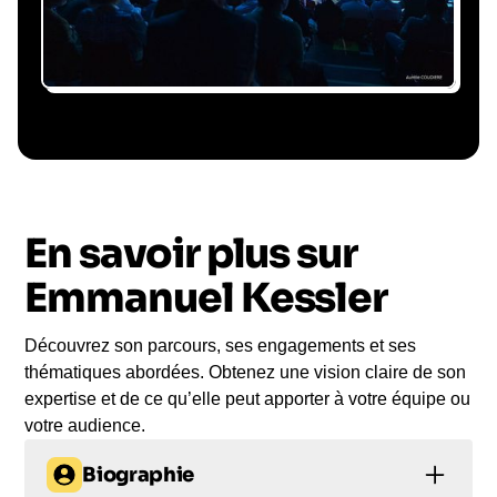
Le conférencier vient à
vous
En savoir plus sur
Le jour de la conférence, l’intervenant se
rend sur votre évènement pour une prise de
Emmanuel Kessler
parole impactante, engageante et sur-mesure
pour votre audience.
Découvrez son parcours, ses engagements et ses
thématiques abordées. Obtenez une vision claire de son
expertise et de ce qu’elle peut apporter à votre équipe ou
votre audience.
Biographie