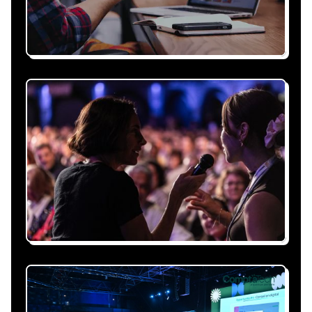
Recevez une proposition
sous 24h
Expliquez-nous vos besoins, on vous répond
sous 24h avec une proposition
personnalisée, claire et adaptée à votre
événement et à vos contraintes.
Nous nous occupons de
tout