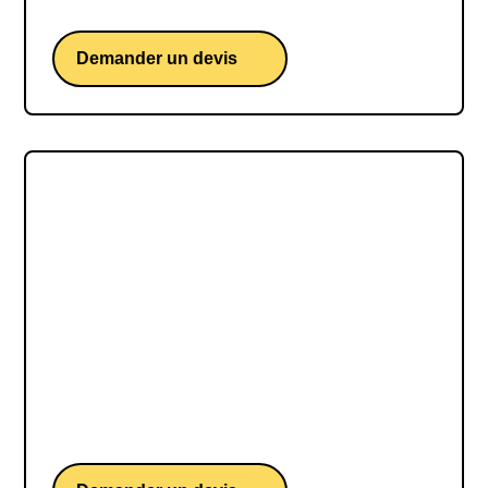
de handball
Demander un devis
Mélanie Levy-Thiébaut
Mélanie Levy-Thiébaut est une cheffe d'orchestre
française accomplie, reconnue pour son parcours
riche et diversifié, allant de l'Orchestre
symphonique de Mulhouse au Cadre noir de
Saumur, et innovant dans le domaine des ciné-
concerts, tout en transmettant sa passion pour la
musique à travers l'éducation et le management
musical.