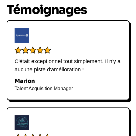
passionnante sur les enjeux du commerce en ligne
Témoignages
et du marketing digital. Contactez-nous dès
maintenant pour en savoir plus.
C'était exceptionnel tout simplement. Il n'y a
aucune piste d'amélioration !
Marion
Talent Acquisition Manager