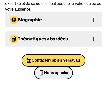
expertise et de ce qu’elle peut apporter à votre équipe ou
votre audience.
Biographie
Fabien Versavau, Président de Rakuten France,
est un expert dans les domaines du management
Thématiques abordées
et du développement commercial. Diplômé d’un
master en gestion de l’ESC Clermont Ferrand et
Management
d’un MBA Essec et Mannheim Business School, il
a débuté sa carrière chez Ford et Renault avant de
Contacter
Fabien Versavau
Management intergénérationnel
devenir manager chez Weave et directeur du
développement chez LeGuide.com et SNCF
Prise de décision
Nous appeler
Prise de décision
Voyages International. En 2011, il a rejoint Le
0652698481
Entrepreneuriat
Figaro en tant que directeur du marketing digital et
directeur général de Ticketac.com, avant de
prendre la tête de Rakuten France en juin 2016. Il
est disponible pour animer une conférence