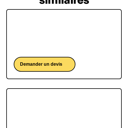
similaires
Pascal Demurger
Pascal Demurger, l'homme qui redonne du sens
à l'économie en la mettant au service du bien
commun.
Demander un devis
Guillaume Gille
Guillaume Gille, une conférence d'un ex-joueur
professionnel et entraineur de l'équipe de france