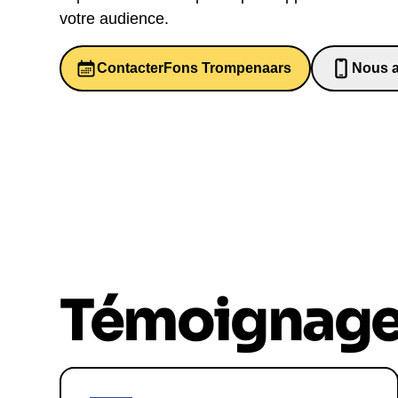
votre audience.
Contacter
Fons Trompenaars
Nous a
06526
Témoignag