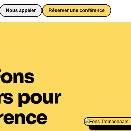
Nous appeler
Réserver une conférence
0652698481
Fons
rs
pour
rence