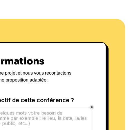
Conférencier :
rvice de la
'Entreprise
Dubosc aborde des thématiques essentielles telles
t la gestion de la pression. Ses interventions se
 conférences, ateliers interactifs et spectacles
ormations
ofessionnel. Il s'adresse à des secteurs variés,
ux PME, avec un message central : l'humour comme
re projet et nous vous recontactons
ne proposition adaptée.
de Franck Dubosc incluent une amélioration du
des liens entre les équipes et une stimulation de la
niques humoristiques dans des sessions de team
s'attendre à un retour sur investissement (ROI)
a productivité que du bien-être des employés. Pour
k Dubosc, visitez son site officiel.