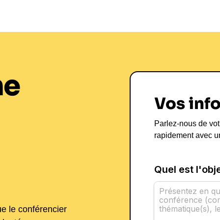
Franck Dubosc 
L'humour au se
Performance d
En tant que conférencier, Franck 
ne
que le
leadership
, la
motivation
e
déclinent sous différents formats :
Vos inf
humoristiques adaptés au milieu pr
allant de la grande entreprise a
Parlez-nous de vot
levier de performance.
rapidement avec u
Les bénéfices d'une intervention 
climat de travail, un renforcement 
créativité. En intégrant ses tech
building, les entreprises peuvent 
significatif, tant sur le plan de l
réserver une conférence avec Franc
ue le conférencier