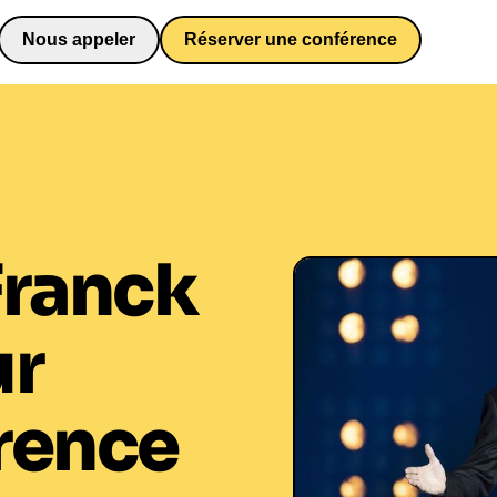
Nous appeler
Réserver une conférence
0652698481
Franck
ur
rence