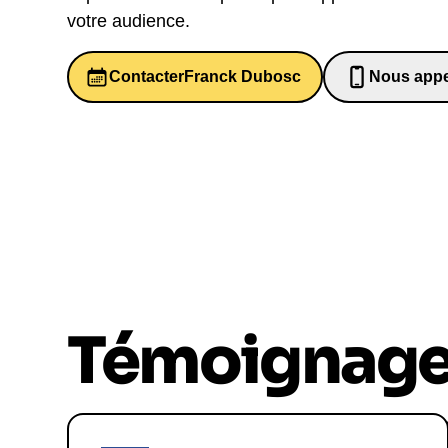
votre audience.
Contacter
Franck Dubosc
Nous appe
06526984
Témoignag