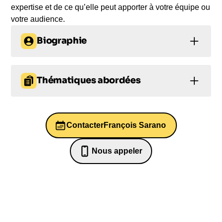
expertise et de ce qu’elle peut apporter à votre équipe ou
votre audience.
Biographie
François Sarano est un océanographe de renom,
plongeur professionnel et fondateur de
Thématiques abordées
l’association Longitude 181. Il a une expérience
incroyable à son actif, car il a participé à plus de 20
Gestion du temps
Santé mentale
expéditions à bord de la Calypso pendant 13 ans. Il
a travaillé avec le Commandant Cousteau en tant
Contacter
François Sarano
Prise de décision
Leadership
que conseiller scientifique et chef d’expédition.
François a également été responsable du
Management
Nous appeler
département "Ressources Halieutiques" au WWF
07 82 68 65 18
France et a co-fondé l'association Longitude 181
avec son épouse et Vincent Ohl.
François est également co-auteur de la série de 4