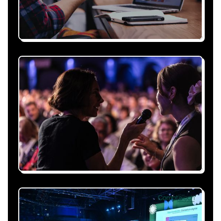
Recevez une proposition
sous 24h
Expliquez-nous vos besoins, on vous répond
sous 24h avec une proposition
personnalisée, claire et adaptée à votre
événement et à vos contraintes.
Nous nous occupons de
tout