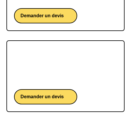
société.
Demander un devis
Pierre Larrouturou
Pierre Larrouturou, penseur politique visionnaire
et un militant aguerri de la justice climatique et
sociale.
Demander un devis