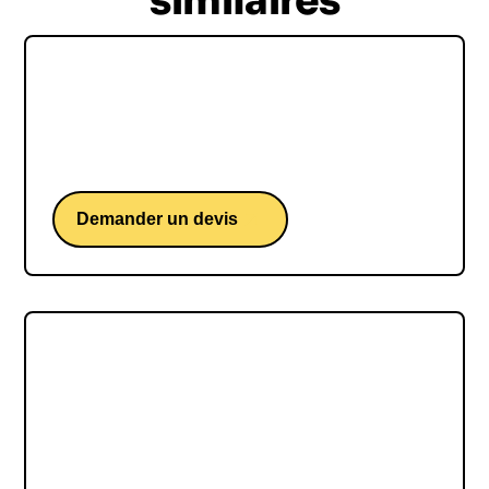
similaires
Cyril DUMOULIN
Champion de handball et modèle de
persévérance
Demander un devis
EMMANUEL DRUON
Emmanuel Druon, pionnier de l'écolonomie, allie
écologie et économie pour entreprendre sans
détruire, transformant les paradigmes de notre