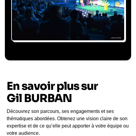
êtes accompagné à chaque étape, sans perte
de temps ni complication.
Le conférencier vient à
vous
En savoir plus sur
Le jour de la conférence, l’intervenant se
rend sur votre évènement pour une prise de
Gil BURBAN
parole impactante, engageante et sur-mesure
pour votre audience.
Découvrez son parcours, ses engagements et ses
thématiques abordées. Obtenez une vision claire de son
expertise et de ce qu’elle peut apporter à votre équipe ou
votre audience.