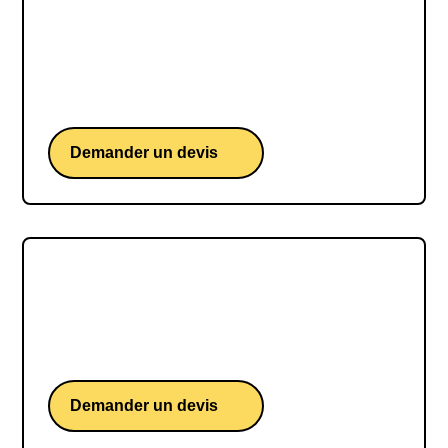
Anne Roumanoff
Un spectacle de l’une des humoristes préférées
des Français.
Demander un devis
Elie Semoun
Un spectacle de l’un des humoristes français les
plus populaires.
Demander un devis