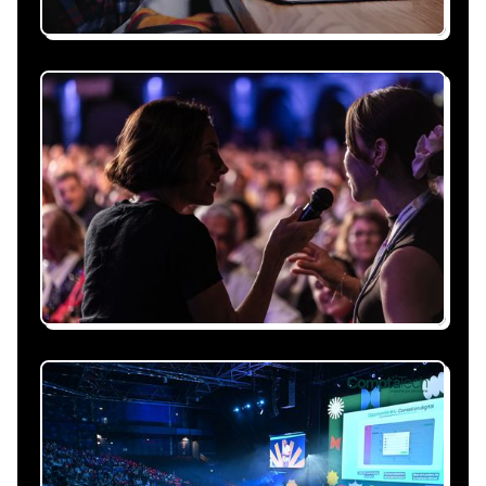
Recevez une proposition
sous 24h
Expliquez-nous vos besoins, on vous répond
sous 24h avec une proposition
personnalisée, claire et adaptée à votre
événement et à vos contraintes.
Nous nous occupons de
tout
Gestion du planning, échanges avec le
conférencier, coordination logistique : vous