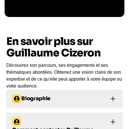
Le conférencier vient à
vous
En savoir plus sur
Le jour de la conférence, l’intervenant se
rend sur votre évènement pour une prise de
Guillaume Cizeron
parole impactante, engageante et sur-mesure
pour votre audience.
Découvrez son parcours, ses engagements et ses
thématiques abordées. Obtenez une vision claire de son
expertise et de ce qu’elle peut apporter à votre équipe ou
votre audience.
Biographie
Guillaume Cizeron :
L'art de la performance