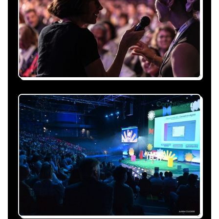
Expliquez-nous vos besoins, on vous répond
sous 24h avec une proposition
personnalisée, claire et adaptée à votre
événement et à vos contraintes.
Nous nous occupons de
tout
Gestion du planning, échanges avec le
conférencier, coordination logistique : vous
êtes accompagné à chaque étape, sans perte
de temps ni complication.