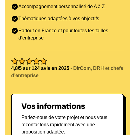
ses interventions,
réservez une conférence avec
Accompagnement personnalisé de A à Z
Guillaume Cizeron
.
Thématiques adaptées à vos objectifs
L'impact Guillaume Cizeron :
Partout en France et pour toutes les tailles
Transformer les équipes par
d’entreprise
l'inspiration et la passion
La vision de Guillaume Cizeron est de transformer
les équipes en cultivant une approche de la
performance qui valorise l'innovation, l'inclusion et
4,8/5 sur 124 avis en 2025
- DirCom, DRH et chefs
d’entreprise
la passion. En tant qu'athlète de haut niveau, il
comprend les défis auxquels les équipes sont
confrontées et propose des solutions adaptées
pour surmonter ces obstacles.
Vos informations
Ses projets futurs incluent la création de
programmes de mentorat pour les jeunes athlètes
Parlez-nous de votre projet et nous vous
et les professionnels, visant à leur transmettre les
recontactons rapidement avec une
valeurs essentielles du sport et l'importance de
proposition adaptée.