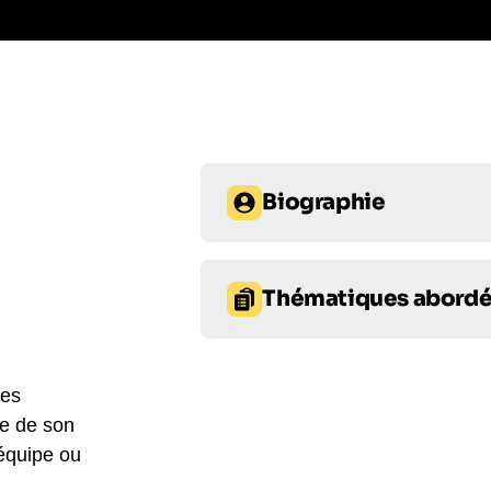
Biographie
Proposez Hedwige Chevrillon com
Cette journaliste expérimentée de 
Thématiques abord
l’École des hautes études commerc
publications telles que L’Expansion
Prise de décision
Commu
"Sarkozy Connection", publié chez
vedette de BFM Business et BFM 
ses
Leadership
Management
sur les sujets économiques et poli
re de son
nommée chevalier de la Légion d
 équipe ou
la voir en personne et de tirer part