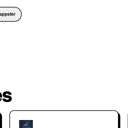
appeler
98481
es