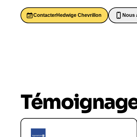
Contacter
Hedwige Chevrillon
Nous 
06526
Témoignag