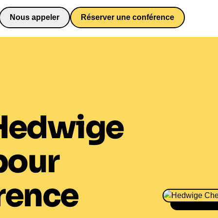
Nous appeler
Réserver une conférence
0652698481
Hedwige
pour
rence