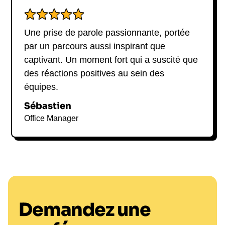
collaboration, bien-être
Attractivité de l'employeur, millennials,
gestion de free-lance
Une prise de parole passionnante, portée
Performance, résilience, anti-fragilité,
par un parcours aussi inspirant que
excellence
captivant. Un moment fort qui a suscité que
Créativité, innovation, initiative
des réactions positives au sein des
Satisfaction du client, croissance
équipes.
Raison dêtre, optimisme, réinvention du
capitalisme
Sébastien
Office Manager
Demandez une