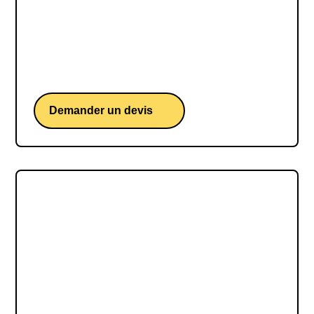
Guillaume Gille
Guillaume Gille, une conférence d'un ex-joueur
professionnel et entraineur de l'équipe de france
de handball
Demander un devis
Mélanie Levy-Thiébaut
Mélanie Levy-Thiébaut est une cheffe d'orchestre
française accomplie, reconnue pour son parcours
riche et diversifié, allant de l'Orchestre
symphonique de Mulhouse au Cadre noir de
Saumur, et innovant dans le domaine des ciné-