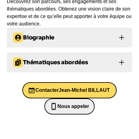
Découvrez son parcours, ses engagements et ses
thématiques abordées. Obtenez une vision claire de son
expertise et de ce qu’elle peut apporter à votre équipe ou
votre audience.
Biographie
Jean-Michel BILLAUT, une figure emblématique du
Thématiques abordées
web français, a construit un parcours remarquable.
Diplômé en sciences économiques, il a commencé
Innovation
Leadership
Leadership
sa carrière à la CCIP et a ensuite travaillé en tant
qu'analyste prévisionniste à la Compagnie
Contacter
Jean-Michel BILLAUT
Management
Santé mentale
bancaire. Sa contribution au domaine de la
technologie est exemplaire, avec la création de
Nous appeler
l'Atelier BNP Paribas et du Journal de l'Atelier. Son
0652698481
dévouement et son influence ont été reconnus par
de prestigieuses distinctions, notamment la Légion
d'Honneur et l'initiation de la fête de l'internet en