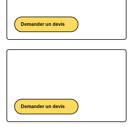
Idriss Aberkane, une conférence d'un docteur en
neurosciences cognitives.
Demander un devis
Emmanuelle Charpentier
Une conférence de Emmanuelle Charpentier,
chercheuse et intervenante sur innovation
scientifique et responsabilité
Demander un devis