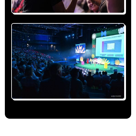
Nous nous occupons de
tout
Gestion du planning, échanges avec le
conférencier, coordination logistique : vous
êtes accompagné à chaque étape, sans perte
de temps ni complication.
Le conférencier vient à
vous