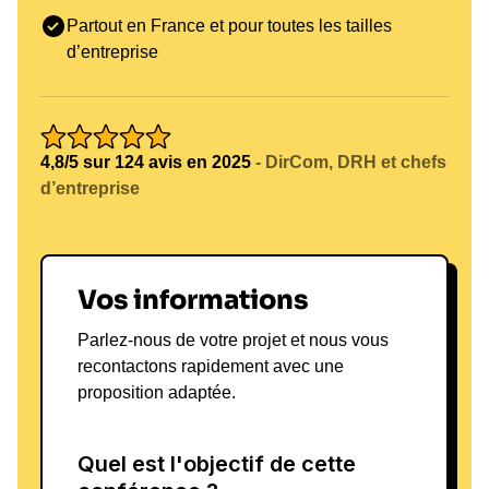
communication plus efficace.
Partout en France et pour toutes les tailles
Il aborde également la question de l’adaptabilité.
d’entreprise
Dans un environnement où les interactions sont de
plus en plus variées, la capacité à ajuster son
comportement devient un atout majeur. Cette
compétence est essentielle pour les commerciaux,
4,8/5 sur 124 avis en 2025
- DirCom, DRH et chefs
mais aussi pour les managers et les équipes en
d’entreprise
interaction avec des clients ou des partenaires.
Pour les entreprises, son intervention constitue un
levier opérationnel pour améliorer la
communication, renforcer l’efficacité commerciale
Vos informations
et développer une culture relationnelle plus
performante.
Parlez-nous de votre projet et nous vous
recontactons rapidement avec une
proposition adaptée.