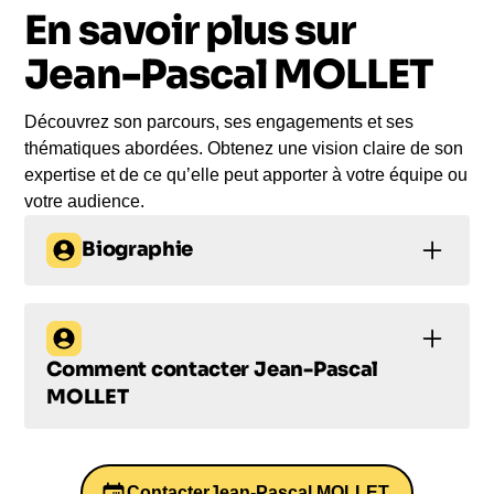
En savoir plus sur
Le jour de la conférence, l’intervenant se
rend sur votre évènement pour une prise de
Jean-Pascal MOLLET
parole impactante, engageante et sur-mesure
pour votre audience.
Découvrez son parcours, ses engagements et ses
thématiques abordées. Obtenez une vision claire de son
expertise et de ce qu’elle peut apporter à votre équipe ou
votre audience.
Biographie
Jean-Pascal Mollet est conférencier et expert en
méthode DISC, spécialisé dans la performance
commerciale et la communication interpersonnelle.
Comment contacter
Jean-Pascal
Il accompagne les entreprises dans la
MOLLET
compréhension des comportements et
Comment contacter
l’amélioration de l’efficacité relationnelle.
Faire intervenir Jean-Pascal Mollet conférence
Jean-Pascal Mollet ?
permet d’aborder des enjeux concrets : mieux
Contacter
Jean-Pascal MOLLET