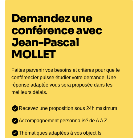
Une expertise
Demandez une
directement
conférence avec
applicable en
entreprise
Jean-Pascal
MOLLET
En conférence, Jean-Pascal Mollet propose une
approche pragmatique de la communication et de
la vente. Il met en évidence les leviers qui
Faites parvenir vos besoins et critères pour que le
permettent d’améliorer les interactions, de mieux
conférencier puisse étudier votre demande. Une
comprendre ses interlocuteurs et d’adapter son
réponse adaptée vous sera proposée dans les
discours.
meilleurs délais.
Son intervention permet aux entreprises de
renforcer la performance commerciale, mais aussi
Recevez une proposition sous 24h maximum
d’améliorer la qualité des relations internes. Elle
Accompagnement personnalisé de A à Z
offre des outils concrets pour mieux collaborer,
éviter les incompréhensions et développer une
Thématiques adaptées à vos objectifs