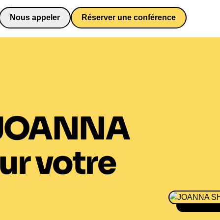
Nous appeler
Réserver une conférence
0652698481
JOANNA
ur votre