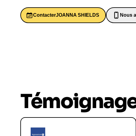
Contacter
JOANNA SHIELDS
Nous a
06526
Témoignag