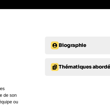
Biographie
Joanna Shields, PDG du groupe B
l'industrie technologique. Elle a 
Thématiques abord
entreprises technologiques les pl
Facebook et Bebo. Elle a égalemen
Intelligence artificielle
In
Sécurité Internet de 2015 à 2017. J
pour accélérer les découvertes sc
ses
Santé mentale
pour éradiquer la maltraitance et l
re de son
garantir un Internet sûr et access
 équipe ou
inspirante et sa vision est essent