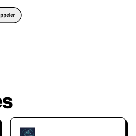
monde en constante évolution de 
ppeler
98481
es