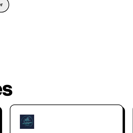
du prix de l’orateur inspirant de 
er
nombreux grands noms, dont le pr
le DSI de Disney, Brendon Bouch
ainsi que les humoristes Hannib
millions de vues sur son discours s
événement Goalcast, et un nombre
Joze est devenu une figure incont
obstacles. Il a récemment donné u
français, anglais et espagnol.
es