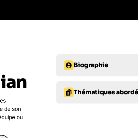
Biographie
nian
Joze Piranian, conférencier intern
de longue date qui aide les person
Thématiques abord
surmonter leur “bégaiement intérie
ses
pendant 25 ans, Joze a découvert 
re de son
Prise de parole en public et 
personnelle qui ont transformé so
 équipe ou
en public et les spectacles de sta
Confiance en soi
Confian
est de changer la relation des gen
à agir et à libérer leur grandeur in