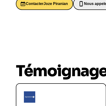
Contacter
Joze Piranian
Nous appel
0652698481
Témoignag