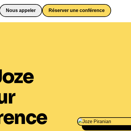
Nous appeler
Réserver une conférence
0652698481
Joze
ur
rence