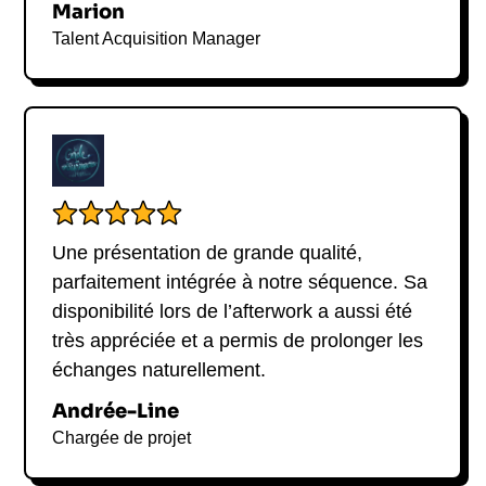
Marion
entreprise, lors de vos
séminaires, conventions
managériales, événements RH ou soirées
Talent Acquisition Manager
d’entreprise
.
Pour toute
demande de contact avec Karim
Duval
, remplissez le formulaire ci-dessous. Nous
vous fournirons toutes les informations utiles :
disponibilités, conditions techniques, formats
d’intervention et budget
.
Karim Duval contact – conférence, humour en
Une présentation de grande qualité,
entreprise, transformation, quête de sens,
parfaitement intégrée à notre séquence. Sa
génération Y, reconversion, innovation, soft
skills, culture d’entreprise, décalé, management
disponibilité lors de l’afterwork a aussi été
: une approche originale et salutaire pour vos
très appréciée et a permis de prolonger les
événements pros.
échanges naturellement.
Andrée-Line
Chargée de projet