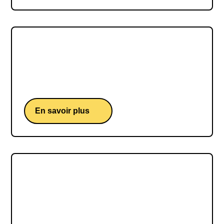
Lucie Carbone
Lucie Carbone, une force tranquille pleine
d'humour capable d'inspirer tous les publics.
En savoir plus
Alexandre Astier
Alexandre Astier, une conférence d'un acteur,
scénariste, réalisateur, compositeur et écrivain