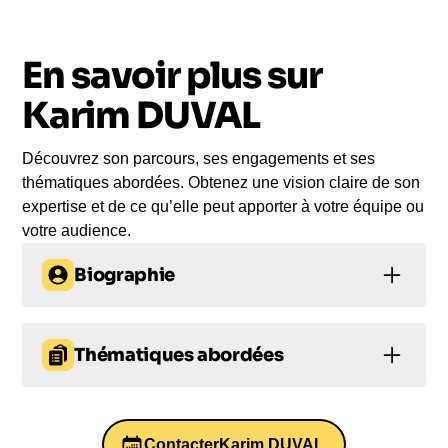
vous
En savoir plus sur
Le jour de la conférence, l’intervenant se
rend sur votre évènement pour une prise de
Karim DUVAL
parole impactante, engageante et sur-mesure
pour votre audience.
Découvrez son parcours, ses engagements et ses
thématiques abordées. Obtenez une vision claire de son
expertise et de ce qu’elle peut apporter à votre équipe ou
votre audience.
Biographie
Karim Duval
est un
humoriste engagé et ancien
ingénieur reconverti
, dont les spectacles
Thématiques abordées
explorent avec finesse et humour les paradoxes du
Thématiques de conférence
monde professionnel, de la
génération Y
aux
start-up
proposées :
, en passant par les mutations de la
culture d’entreprise
Contacter
.
Karim DUVAL