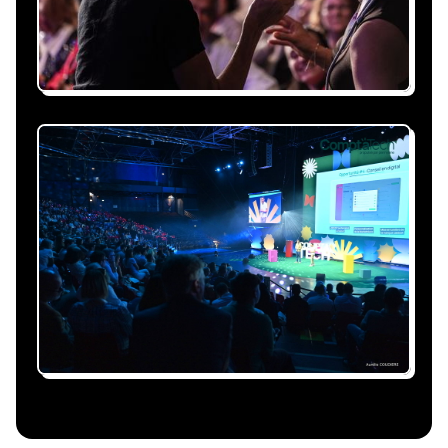
événement et à vos contraintes.
Nous nous occupons de
tout
Gestion du planning, échanges avec le
conférencier, coordination logistique : vous
êtes accompagné à chaque étape, sans perte
de temps ni complication.
Le conférencier vient à