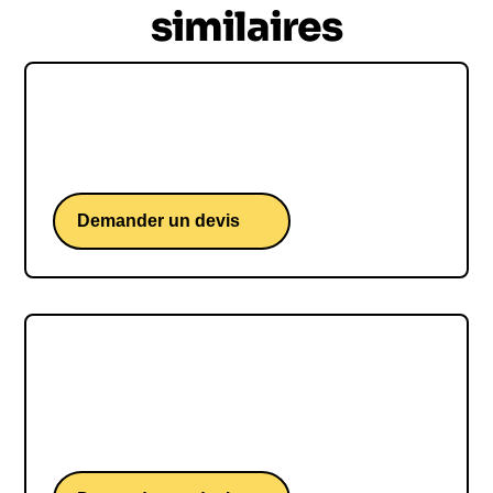
similaires
Loïs Boisson
Une conférence d'une étoile montante du tennis.
Demander un devis
Sam GOODCHILD
Sam GOODCHILD, une conférence d'un skipper
britannique iconique du Vendée Globe