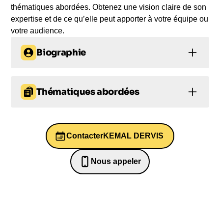
thématiques abordées. Obtenez une vision claire de son
expertise et de ce qu’elle peut apporter à votre équipe ou
votre audience.
Biographie
Kemal Dervis est un éminent économiste et
homme politique turc, fort d'une riche expérience
Thématiques abordées
internationale au sein de la Banque Mondiale, des
Nations-Unies et du gouvernement turc. Il intervient
Prise de décision
avec autorité sur les questions liées à la
mondialisation, l'économie et les affaires
Contacter
KEMAL DERVIS
Prise de parole en public et éloquence
courantes.
Conduite du changement
Nous appeler
Leadership
En 22 années passées à la Banque Mondiale,
0652698481
Economie
Kemal Dervis s'est illustré sur les affaires du
Moyen-Orient et de l'Afrique du Nord, ainsi que
dans la réduction de la pauvreté et la gestion