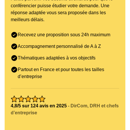
conférencier puisse étudier votre demande. Une
performance et l'engagement des employés.
réponse adaptée vous sera proposée dans les
Loïc Cros Conférencier :
meilleurs délais.
Expertise Théâtrale au Service
de la Performance
Recevez une proposition sous 24h maximum
d'Entreprise
Accompagnement personnalisé de A à Z
En tant que **conférencier**, Loïc Cros aborde des
Thématiques adaptées à vos objectifs
thématiques variées, notamment le **leadership**,
la **motivation**, et la gestion de la pression. Ses
Partout en France et pour toutes les tailles
interventions, qui allient anecdotes personnelles et
d’entreprise
enseignements théâtraux, visent à inspirer les
participants à dépasser leurs limites. Il propose
différents formats d'intervention, allant des ateliers
pratiques aux conférences inspirantes, adaptés à
4,8/5 sur 124 avis en 2025
- DirCom, DRH et chefs
divers publics et secteurs d'activité.
d’entreprise
Les entreprises qui font appel à Loïc Cros pour des
conférences constatent des bénéfices tangibles en