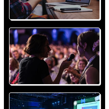
Recevez une proposition
sous 24h
Expliquez-nous vos besoins, on vous répond
sous 24h avec une proposition
personnalisée, claire et adaptée à votre
événement et à vos contraintes.
Nous nous occupons de
tout