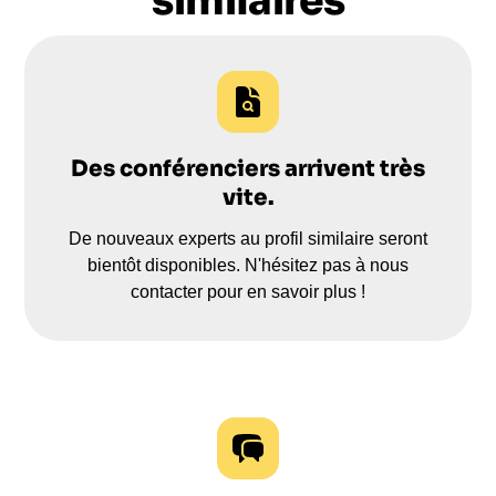
similaires
vos équipes et à l'amélioration de votre
performance organisationnelle.
Des conférenciers arrivent très
vite.
De nouveaux experts au profil similaire seront
bientôt disponibles. N'hésitez pas à nous
contacter pour en savoir plus !