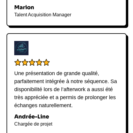
Marion
management
, ou une
conférence
inspirationnelle
, nous vous aidons à organiser
Talent Acquisition Manager
une intervention sur-mesure.
Pour toute
demande de contact avec Loïck
Peyron
, remplissez le formulaire ci-dessous ou
contactez-nous directement. Nous vous
répondrons rapidement avec toutes les
informations nécessaires (formats d’intervention,
durée, budget, disponibilité…).
Une présentation de grande qualité,
parfaitement intégrée à notre séquence. Sa
disponibilité lors de l’afterwork a aussi été
très appréciée et a permis de prolonger les
échanges naturellement.
Andrée-Line
Chargée de projet