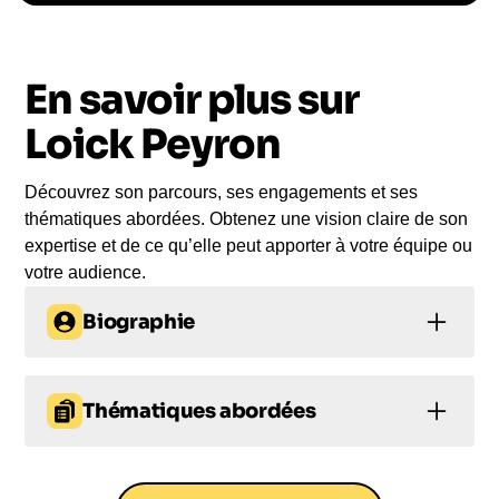
Le conférencier vient à
vous
En savoir plus sur
Le jour de la conférence, l’intervenant se
rend sur votre évènement pour une prise de
Loick Peyron
parole impactante, engageante et sur-mesure
pour votre audience.
Découvrez son parcours, ses engagements et ses
thématiques abordées. Obtenez une vision claire de son
expertise et de ce qu’elle peut apporter à votre équipe ou
votre audience.
Biographie
Loïck Peyron
est l’un des plus grands navigateurs
français de tous les temps. Vainqueur de la Route
Thématiques abordées
du Rhum, triple détenteur du Trophée Jules Verne
Thématiques de conférence
et skipper d’exception, il a passé sa vie à affronter
l’imprévisible en mer. Son parcours incarne
proposées :