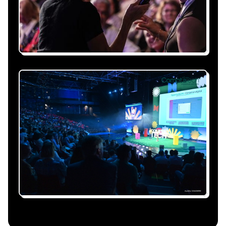
personnalisée, claire et adaptée à votre
événement et à vos contraintes.
Nous nous occupons de
tout
Gestion du planning, échanges avec le
conférencier, coordination logistique : vous
êtes accompagné à chaque étape, sans perte
de temps ni complication.