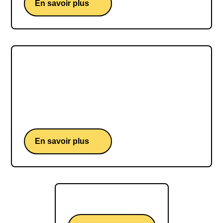
En savoir plus
Armel LE CLÉAC'H
Armel LE CLÉAC'H, le marin d'exception animé
par la passion de la mer et la quête de
l'excellence compétitive.
En savoir plus