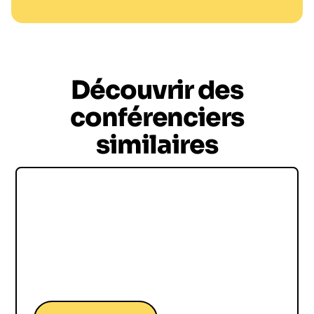
Découvrir des
conférenciers
similaires
Charlie Dalin
Charline Dalin, une conférence unique du
Vainqueur du Vendée Globe 2025 et skipper
d’exception, pour aider vos collaborateurs à
relever les défis et naviguer vers le succès.