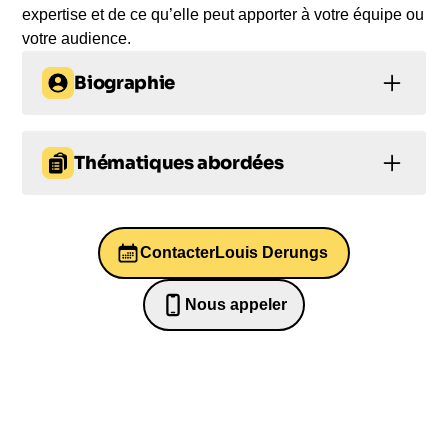
expertise et de ce qu’elle peut apporter à votre équipe ou
votre audience.
Biographie
Louis Derungs est un conférencier professionnel
qui incarne la résilience et le courage. À seulement
Thématiques abordées
19 ans, il est foudroyé par un choc électrique de
15.000 Volts. Après plusieurs mois de réadaptation,
Prise de parole en public et éloquence
il décide de vivre sa vie au maximum. Aujourd'hui,
il crée son propre blog, voyage à travers le monde,
Contacter
Louis Derungs
Gestion du stress
Leadership
est entrepreneur et a couru le marathon des sables.
Il est un conférencier inspirant qui intervient
Entrepreneuriat
Nous appeler
Entrepreneuriat
régulièrement en entreprise, notamment sur les
0652698481
thématiques de la motivation, de la résilience et du
bien-être au travail. Engagez Louis Derungs avec
Startn pour une conférence passionnante et
émouvante.