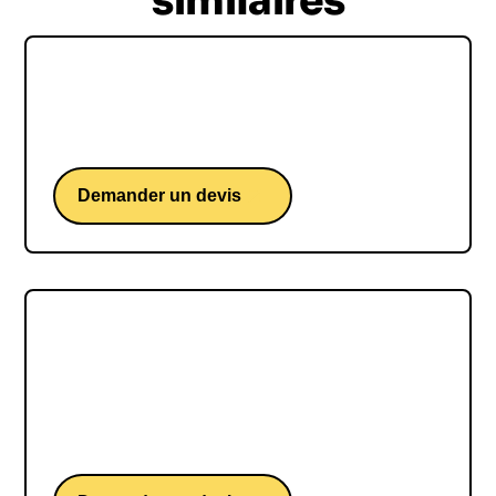
similaires
Clément Viktorovitch
Une conférence d'un expert de la rhétorique.
Demander un devis
Laurent Luyat
Laurent Luyat, une conférence du présentateur
du Tour de France, de Roland-Garros et des Jeux
Olympiques.