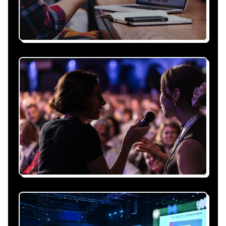
Recevez une proposition
sous 24h
Expliquez-nous vos besoins, on vous répond
sous 24h avec une proposition
personnalisée, claire et adaptée à votre
événement et à vos contraintes.
Nous nous occupons de
tout