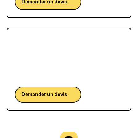
Demander un devis
Alice MODOLO
Alice Modolo, chirurgien-dentiste et nageuse en
apnée italienne, défie les profondeurs et
repousse les limites de son corps avec une grâce
inégalée.
Demander un devis