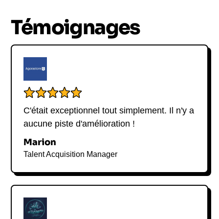
livre de recettes À table avec Luana. Venez
découvrir le parcours et les astuces de cette cheffe
Témoignages
italienne passionnée lors de sa conférence
exceptionnelle.
C'était exceptionnel tout simplement. Il n'y a
aucune piste d'amélioration !
Marion
Talent Acquisition Manager