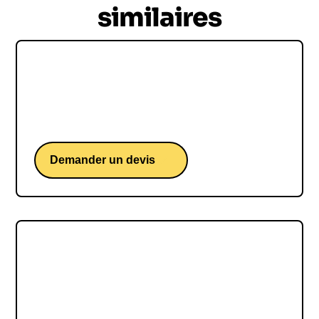
similaires
Anne Roumanoff
Un spectacle de l’une des humoristes préférées
des Français.
Demander un devis
Elie Semoun
Un spectacle de l’un des humoristes français les
plus populaires.