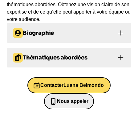
thématiques abordées. Obtenez une vision claire de son
expertise et de ce qu’elle peut apporter à votre équipe ou
votre audience.
Biographie
Luana Belmondo : La passionnée de cuisine qui a
conquis la télévision française. Originaire d'Italie,
Thématiques abordées
elle a décidé de s'installer en France pour chercher
du travail. Après avoir épousé le pilote automobile
Créativité
Créativité
Créativité
et acteur français Paul Belmondo, elle a décidé de
concilier vie de famille et vie professionnelle en se
Contacter
Luana Belmondo
Leadership
Marque employeur
lançant dans la présentation d'émissions culinaires
à la télévision. Avec Bienvenue chez Luana sur
Nous appeler
Cuisine TV et C à vous sur France 5, elle a partagé
0652698481
son amour pour la gastronomie italienne avec les
téléspectateurs français. En 2016, elle a quitté C à
vous pour se concentrer sur la publication de son