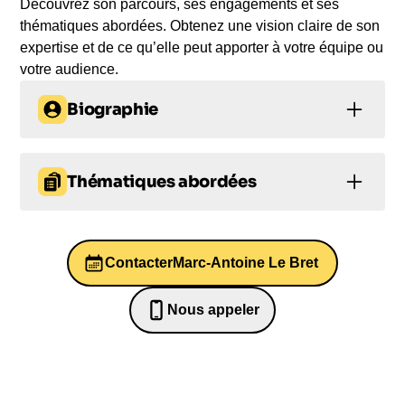
Découvrez son parcours, ses engagements et ses
thématiques abordées. Obtenez une vision claire de son
expertise et de ce qu’elle peut apporter à votre équipe ou
votre audience.
Biographie
Marc-Antoine Le Bret, né en 1985, est un humoriste
doté d'un talent incroyable pour les imitations.
Thématiques abordées
Repéré en 2010 lors de son imitation d'Olivier de
Kersauson dans l'émission d'humour de Laurent
Prise de décision
Leadership
Ruquier, il s'est depuis produit dans de nombreux
festivals d'humour tels que Les Feux de l'humour
Contacter
Marc-Antoine Le Bret
Créativité
Entrepreneuriat
de Plougastel, où il a remporté le Prix de la Sacem,
et le Montreux Comedy Festival en Suisse. Il a
Engagement au travail
Nous appeler
également fait des apparitions remarquées dans
0652698481
des émissions de télévision comme Les Années
Bonheur et dans Les Guignols de l'Info sur Canal+.
Sur scène, il a créé un spectacle à succès qu'il