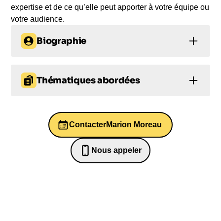
expertise et de ce qu’elle peut apporter à votre équipe ou
votre audience.
Biographie
Marion Moreau : la voix de l’expertise
technologique en France. Journaliste de l’internet
Thématiques abordées
de la première heure, elle est l’une des meilleures
expertes de l’économie numérique en France avec
Economie
Economie
plus de 25 ans d’expérience. Elle est notamment
connue pour son rôle de rédactrice en chef du
Contacter
Marion Moreau
Ressources humaines
magazine Frenchweb. Elle est une passionnée de
l’univers des startups et de l’économie numérique,
Prise de décision
Nous appeler
Leadership
et est très active dans l’éclosion des nouvelles
0652698481
pépites, licornes et scale-ups dans ce domaine.
Marion a également une longue expérience dans
l’animation d’événements, avec plus de 200