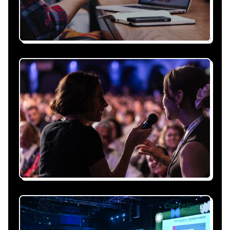
Recevez une proposition
sous 24h
Expliquez-nous vos besoins, on vous répond
sous 24h avec une proposition
personnalisée, claire et adaptée à votre
événement et à vos contraintes.
Nous nous occupons de
tout