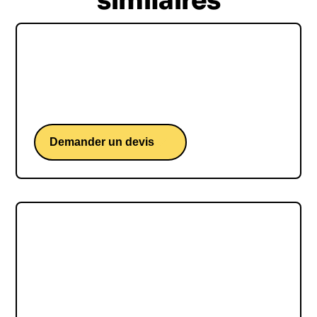
similaires
Hubert Vedrine
Hubert Vedrine, une conférence d'un ancien
ministre des Affaires étrangères français.
Demander un devis
Erwann Tison
Erwann Tison, une conférence d'un économiste,
essayiste français et directeur des études de
l’Institut Sapiens.