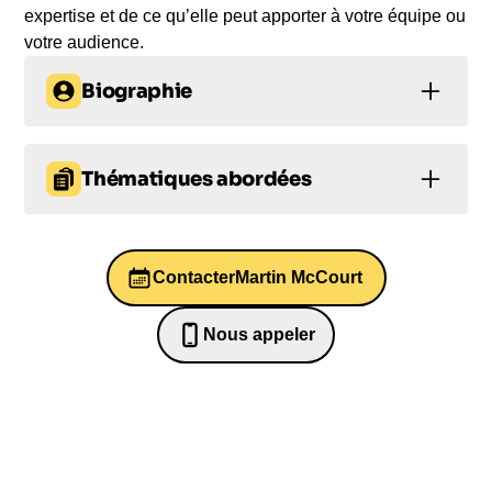
expertise et de ce qu’elle peut apporter à votre équipe ou
votre audience.
Biographie
Martin McCourt est un développeur d’entreprises à
succès qui a impulsé la croissance de marques
Thématiques abordées
telles que Duracell, Toshiba et Mars. Recruté par
James Dyson, il a été le cerveau derrière la
Innovation
Leadership
stratégie commerciale qui a propulsé Dyson sur le
devant de la scène et a mené l’entreprise à la
Contacter
Martin McCourt
Bien-être au travail et QVT
domination du marché. Avec une expérience
diversifiée dans la fabrication, la conception et le
Management intergénérationnel
Nous appeler
marketing, Martin est aujourd’hui un conseiller et
0652698481
Entrepreneuriat
conférencier de haut niveau. Il explore l’importance
de l’innovation, le rôle du leadership, l’expansion à
l’étranger et l’importance de la fabrication et de
l’exportation pour l’économie britannique. Sa