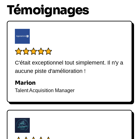
présentation passionnée, humoristique et
Témoignages
perspicace saura captiver votre public.
C'était exceptionnel tout simplement. Il n'y a
aucune piste d'amélioration !
Marion
Talent Acquisition Manager