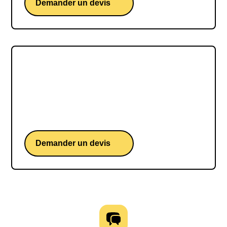
Demander un devis
Emmanuelle Charpentier
Une conférence de Emmanuelle Charpentier,
chercheuse et intervenante sur innovation
scientifique et responsabilité
Demander un devis