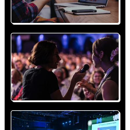
Recevez une proposition
sous 24h
Expliquez-nous vos besoins, on vous répond
sous 24h avec une proposition
personnalisée, claire et adaptée à votre
événement et à vos contraintes.
Nous nous occupons de
tout