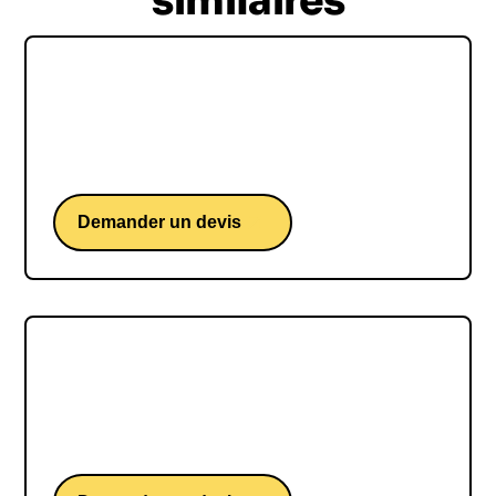
similaires
Maurice Levy
Maurice Levy, une conférence de l'ex PDG de
Publicis Groupe.
Demander un devis
Idriss Aberkane
Idriss Aberkane, une conférence d'un docteur en
neurosciences cognitives.