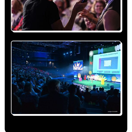
personnalisée, claire et adaptée à votre
événement et à vos contraintes.
Nous nous occupons de
tout
Gestion du planning, échanges avec le
conférencier, coordination logistique : vous
êtes accompagné à chaque étape, sans perte
de temps ni complication.