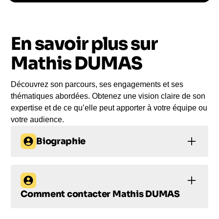
Le conférencier vient à
vous
En savoir plus sur
Le jour de la conférence, l’intervenant se
rend sur votre évènement pour une prise de
Mathis DUMAS
parole impactante, engageante et sur-mesure
pour votre audience.
Découvrez son parcours, ses engagements et ses
thématiques abordées. Obtenez une vision claire de son
expertise et de ce qu’elle peut apporter à votre équipe ou
votre audience.
Biographie
Mathis Dumas : Un
Expert de la
Comment contacter
Mathis DUMAS
Performance au
Comment
Sommet de l'Everest