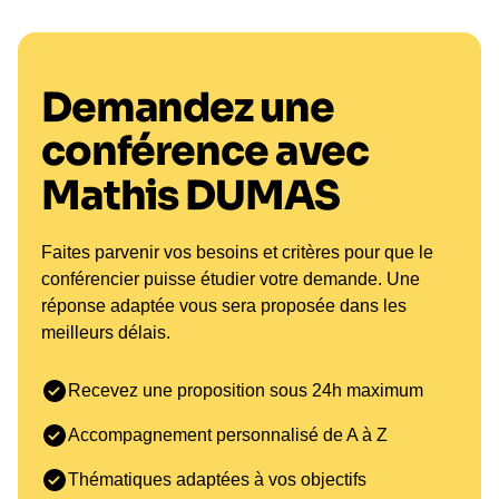
ce soit pour renforcer la cohésion d'équipe ou pour
développer des compétences de gestion de
pression, Mathis propose des outils pratiques et
Demandez une
des stratégies concrètes qui permettent d'améliorer
le rendement des équipes. Son approche est
conférence avec
particulièrement bénéfique pour les secteurs tels
Mathis DUMAS
que l'industrie, la technologie et les services, où la
performance est cruciale. **Réserver une
conférence avec Mathis Dumas** est une
Faites parvenir vos besoins et critères pour que le
opportunité à ne pas manquer pour toute
conférencier puisse étudier votre demande. Une
organisation désireuse de se surpasser.
réponse adaptée vous sera proposée dans les
meilleurs délais.
L'impact Mathis Dumas :
Transformer les Équipes par
Recevez une proposition sous 24h maximum
l'Inspiration et la
Détermination
Accompagnement personnalisé de A à Z
Thématiques adaptées à vos objectifs
La vision de Mathis Dumas est d'utiliser son