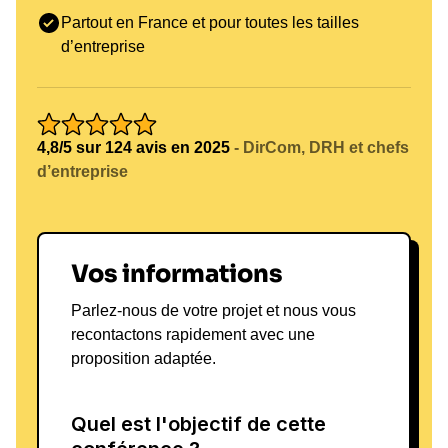
expérience pour **transformer les équipes** et les
Partout en France et pour toutes les tailles
aider à atteindre des niveaux de performance
d’entreprise
inégalés. Il croit fermement que chaque individu a
le potentiel de réaliser des exploits extraordinaires,
à condition d'être guidé et soutenu de manière
adéquate. Ses projets futurs incluent le
4,8/5 sur 124 avis en 2025
- DirCom, DRH et chefs
développement de programmes de coaching basés
d’entreprise
sur les principes de l'alpinisme, intégrant des
éléments de team-building et de développement
personnel. En mettant l'accent sur l'importance de
l'esprit d'équipe et de la détermination, Mathis
Vos informations
inspire les professionnels à sortir de leur zone de
confort et à embrasser le changement. Pour en
Parlez-nous de votre projet et nous vous
savoir plus sur ses projets et sa vision, n'hésitez
recontactons rapidement avec une
proposition adaptée.
pas à **contacter Mathis Dumas** pour explorer les
possibilités de collaborations inspirantes.