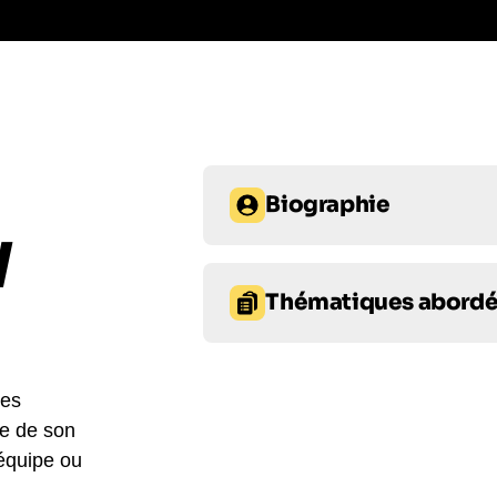
Biographie
W
Matthew Griffin, « le conseiller de
Kurzweil », est un futuriste primé
Thématiques abord
ATOS et Dell, il a créé le 311 Inst
et au Deep Future pour les 50 pr
Entrepreneuriat
Technol
organisations philanthropiques, le
pour réduire les inégalités mondia
ses
Conduite du changement
re de son
Se faisant connaître grâce à sa sé
 équipe ou
How to Build Exponential Enterpri