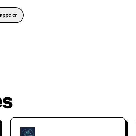
entreprises telles qu'Accenture, 
identifier et à expliquer les impa
appeler
la culture, l'industrie et la sociét
98481
Reconnu depuis six ans comme l'un
innovation et en stratégie au mond
aide les gouvernements, les invest
un futur inclusif et durable. Parmi l
BBC, Bloomberg, CNBC, Discover
es