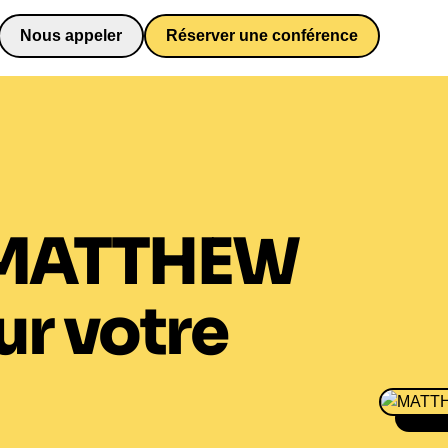
Nous appeler
Réserver une conférence
0652698481
MATTHEW
ur votre