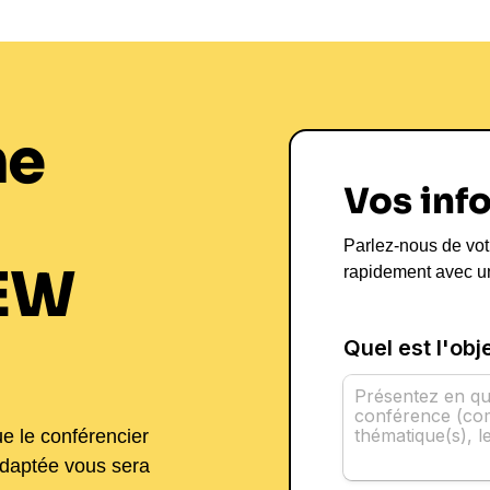
ne
Vos inf
Parlez-nous de vot
EW
rapidement avec u
ue le conférencier
adaptée vous sera