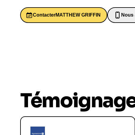
Contacter
MATTHEW GRIFFIN
Nous 
06526
Témoignag