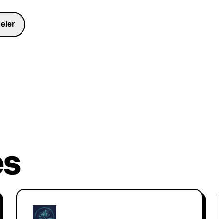
eler
481
es