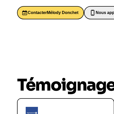
Contacter
Mélody Donchet
Nous app
0652698
Témoignag