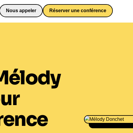
Nous appeler
Réserver une conférence
0652698481
Mélody
ur
rence