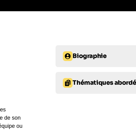
Biographie
Proposez Mélody Donchet pour vot
freestyleuse est née en 1990 à Mo
Thématiques abord
footballeuse, elle découvre le free
meilleures du monde. Elle a rem
Créativité
Leadership
titre de Championne du monde 
Avec son histoire inspirante et s
ses
Prise de parole en public et 
captivera votre public lors de vot
re de son
 équipe ou
Prise de parole en public et 